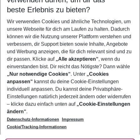
08.08.26
–
06.08.27
5-8 Nächte
beste Erlebnis zu bieten?
Wer wird verreisen
Wir verwenden Cookies und ähnliche Technologien, um
2 Erwachsene
Keine Kinder
unsere Webseite für dich am Laufen zu halten. Dadurch
können wir die Nutzung unserer Plattform verstehen und
Mehr Filter anzeigen
verbessern, dir Support bieten sowie Inhalte, Angebote
und Werbung anzeigen, die für dich relevant sind und zu
dir passen. Klicke auf
„Alle akzeptieren“
, wenn du
einverstanden bist. Dir reicht das Nötigste? Dann wähle
„Nur notwendige Cookies“
. Unter
„Cookies
anpassen“
kannst du deine Cookie-Einstellungen
Footer
Footer navigation
individuell anpassen. Du kannst deine Privatsphäre-
Über uns
Einstellungen natürlich jederzeit ändern oder widerrufen
AGB
– klicke dazu einfach unten auf
„Cookie-Einstellungen
Service & Hilfe
Bestpreisgarantie
ändern“
.
Datenschutz-Informationen
Impressum
Agenturbetreuung
Cookie-Einstellungen ändern
Folge uns
Barrierefreies Reisen
Cookie/Tracking-Informationen
Cookie-Richtlinie
Check-in
Datenschutz