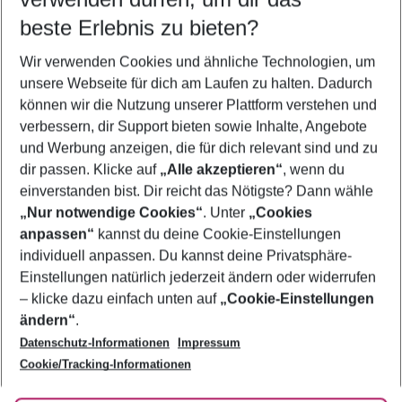
11.08.26
–
09.08.27
5-8 Nächte
beste Erlebnis zu bieten?
Wer wird verreisen
Wir verwenden Cookies und ähnliche Technologien, um
2 Erwachsene
Keine Kinder
unsere Webseite für dich am Laufen zu halten. Dadurch
können wir die Nutzung unserer Plattform verstehen und
Mehr Filter anzeigen
verbessern, dir Support bieten sowie Inhalte, Angebote
und Werbung anzeigen, die für dich relevant sind und zu
dir passen. Klicke auf
„Alle akzeptieren“
, wenn du
einverstanden bist. Dir reicht das Nötigste? Dann wähle
„Nur notwendige Cookies“
. Unter
„Cookies
anpassen“
kannst du deine Cookie-Einstellungen
Footer
Footer navigation
individuell anpassen. Du kannst deine Privatsphäre-
Über uns
Einstellungen natürlich jederzeit ändern oder widerrufen
AGB
– klicke dazu einfach unten auf
„Cookie-Einstellungen
Service & Hilfe
Bestpreisgarantie
ändern“
.
Datenschutz-Informationen
Impressum
Agenturbetreuung
Cookie-Einstellungen ändern
Folge uns
Barrierefreies Reisen
Cookie/Tracking-Informationen
Cookie-Richtlinie
Check-in
Datenschutz