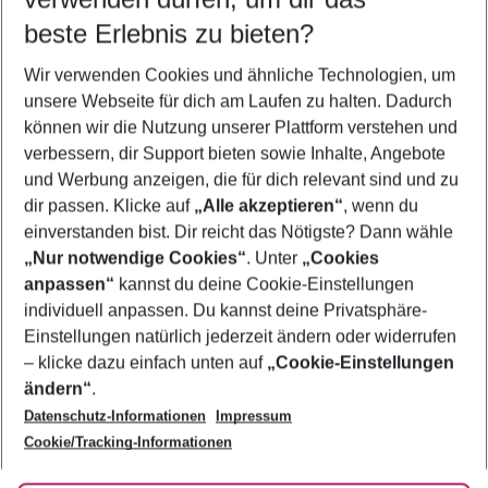
08.08.26
–
06.08.27
5-8 Nächte
beste Erlebnis zu bieten?
Wer wird verreisen
Wir verwenden Cookies und ähnliche Technologien, um
2 Erwachsene
Keine Kinder
unsere Webseite für dich am Laufen zu halten. Dadurch
können wir die Nutzung unserer Plattform verstehen und
Mehr Filter anzeigen
verbessern, dir Support bieten sowie Inhalte, Angebote
und Werbung anzeigen, die für dich relevant sind und zu
dir passen. Klicke auf
„Alle akzeptieren“
, wenn du
einverstanden bist. Dir reicht das Nötigste? Dann wähle
„Nur notwendige Cookies“
. Unter
„Cookies
anpassen“
kannst du deine Cookie-Einstellungen
Footer
Footer navigation
individuell anpassen. Du kannst deine Privatsphäre-
Über uns
Einstellungen natürlich jederzeit ändern oder widerrufen
AGB
– klicke dazu einfach unten auf
„Cookie-Einstellungen
Service & Hilfe
Bestpreisgarantie
ändern“
.
Datenschutz-Informationen
Impressum
Agenturbetreuung
Cookie-Einstellungen ändern
Folge uns
Barrierefreies Reisen
Cookie/Tracking-Informationen
Cookie-Richtlinie
Check-in
Datenschutz