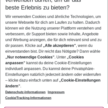
12.08.26
–
10.08.27
5-8 Nächte
beste Erlebnis zu bieten?
Wer wird verreisen
Wir verwenden Cookies und ähnliche Technologien, um
2 Erwachsene
Keine Kinder
unsere Webseite für dich am Laufen zu halten. Dadurch
können wir die Nutzung unserer Plattform verstehen und
Mehr Filter anzeigen
verbessern, dir Support bieten sowie Inhalte, Angebote
und Werbung anzeigen, die für dich relevant sind und zu
dir passen. Klicke auf
„Alle akzeptieren“
, wenn du
einverstanden bist. Dir reicht das Nötigste? Dann wähle
„Nur notwendige Cookies“
. Unter
„Cookies
anpassen“
kannst du deine Cookie-Einstellungen
Footer
Footer navigation
individuell anpassen. Du kannst deine Privatsphäre-
Über uns
Einstellungen natürlich jederzeit ändern oder widerrufen
AGB
– klicke dazu einfach unten auf
„Cookie-Einstellungen
Service & Hilfe
Bestpreisgarantie
ändern“
.
Datenschutz-Informationen
Impressum
Agenturbetreuung
Cookie-Einstellungen ändern
Folge uns
Barrierefreies Reisen
Cookie/Tracking-Informationen
Cookie-Richtlinie
Check-in
Datenschutz