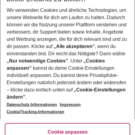
Wer wird verreisen
Wir verwenden Cookies und ähnliche Technologien, um
2 Erwachsene
Keine Kinder
unsere Webseite für dich am Laufen zu halten. Dadurch
können wir die Nutzung unserer Plattform verstehen und
Mehr Filter anzeigen
verbessern, dir Support bieten sowie Inhalte, Angebote
und Werbung anzeigen, die für dich relevant sind und zu
dir passen. Klicke auf
„Alle akzeptieren“
, wenn du
einverstanden bist. Dir reicht das Nötigste? Dann wähle
„Nur notwendige Cookies“
. Unter
„Cookies
anpassen“
kannst du deine Cookie-Einstellungen
Footer
Footer navigation
individuell anpassen. Du kannst deine Privatsphäre-
Über uns
Einstellungen natürlich jederzeit ändern oder widerrufen
AGB
– klicke dazu einfach unten auf
„Cookie-Einstellungen
Service & Hilfe
Bestpreisgarantie
ändern“
.
Datenschutz-Informationen
Impressum
Agenturbetreuung
Cookie-Einstellungen ändern
Folge uns
Barrierefreies Reisen
Cookie/Tracking-Informationen
Cookie-Richtlinie
Check-in
Datenschutz
FAQ
Fakten
Cookie anpassen
HanseMerkur Reiseversicherung
Flexibel buchen