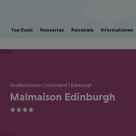
Top Deals
Reisearten
Reiseziele
Informationen
ious
Großbritannien | Schottland | Edinburgh
Malmaison Edinburgh
4