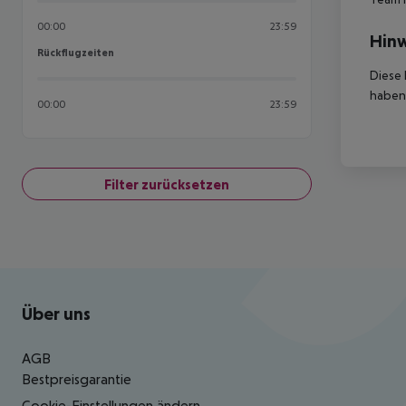
00:00
23:59
Hinw
Rückflugzeiten
Rückflugzeiten
Diese 
haben,
00:00
23:59
Filter zurücksetzen
Footer
Footer navigation
Über uns
AGB
Bestpreisgarantie
Cookie-Einstellungen ändern