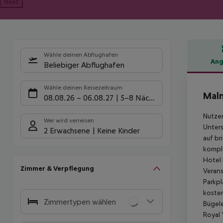
Next
Wähle deinen Abflughafen
Ang
Beliebiger Abflughafen
Hote
Wähle deinen Reisezeitraum
Mal
08.08.26
–
06.08.27
5-8 Nächte
Nutzen
Wer wird verreisen
Unters
2 Erwachsene
Keine Kinder
auf br
komple
Hotel
Zimmer & Verpflegung
Verans
Parkpl
kosten
Zimmertypen wählen
Bügele
Royal 