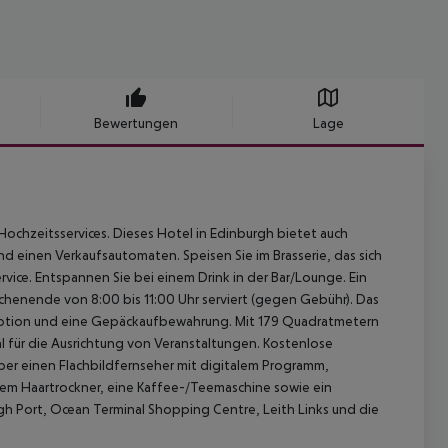
Bewertungen
Lage
Hochzeitsservices. Dieses Hotel in Edinburgh bietet auch
 einen Verkaufsautomaten. Speisen Sie im Brasserie, das sich
rvice. Entspannen Sie bei einem Drink in der Bar/Lounge. Ein
henende von 8:00 bis 11:00 Uhr serviert (gegen Gebühr). Das
eption und eine Gepäckaufbewahrung. Mit 179 Quadratmetern
al für die Ausrichtung von Veranstaltungen. Kostenlose
ber einen Flachbildfernseher mit digitalem Programm,
em Haartrockner, eine Kaffee-/Teemaschine sowie ein
 Port, Ocean Terminal Shopping Centre, Leith Links und die
.