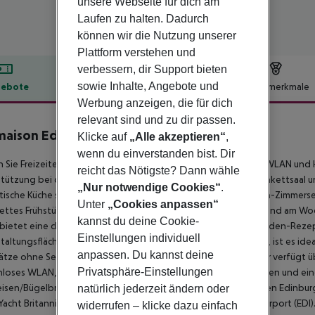
unsere Webseite für dich am
Laufen zu halten. Dadurch
können wir die Nutzung unserer
Plattform verstehen und
verbessern, dir Support bieten
sowie Inhalte, Angebote und
ebote
Hotelbeschreibung
Hotelmerkmale
Werbung anzeigen, die für dich
lbeschreibung
relevant sind und zu dir passen.
maison Edinburgh
Klicke auf
„Alle akzeptieren“
,
4
wenn du einverstanden bist. Dir
 Sie Freizeiteinrichtungen wie ein Fitnesscenter, kostenloses WLAN und 
reicht das Nötigste? Dann wähle
tützung bei der Tourenplanung/beim Ticketerwerb, einen Bankettsaal und
„Nur notwendige Cookies“
.
itische Küche spezialisiert hat, oder nutzen Sie den 24-Stunden-Zimmerse
Unter
„Cookies anpassen“
ttes Frühstück wird an Wochentagen von 7:00 bis 10:00 Uhr und am Woc
kannst du deine Cookie-
 bietet eine chemische Reinigung/Wäscheservice, eine 24-Stunden-Rez
Einstellungen individuell
taltungsfläche, einschließlich Konferenz- und Tagungsräumen, ist es ide
anpassen. Du kannst deine
ätze ohne Service sind vorhanden. Jedes der 100 Gästezimmer verfügt ü
Privatsphäre-Einstellungen
loses WLAN, ein eigenes Bad mit kostenlosen Pflegeprodukten und ein
isen/Bügelbrett. Zu den nahegelegenen Attraktionen gehören Edinburgh
natürlich jederzeit ändern oder
Yacht Britannia. Der bevorzugte Flughafen ist der Edinburgh Airport (EDI)
widerrufen – klicke dazu einfach