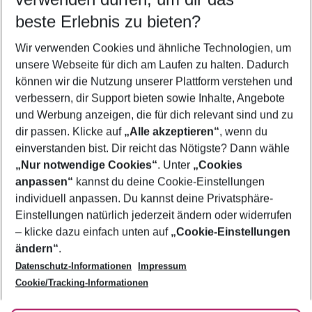
08.08.26
–
06.08.27
5-8 Nächte
beste Erlebnis zu bieten?
Wer wird verreisen
Wir verwenden Cookies und ähnliche Technologien, um
2 Erwachsene
Keine Kinder
unsere Webseite für dich am Laufen zu halten. Dadurch
können wir die Nutzung unserer Plattform verstehen und
Mehr Filter anzeigen
verbessern, dir Support bieten sowie Inhalte, Angebote
und Werbung anzeigen, die für dich relevant sind und zu
dir passen. Klicke auf
„Alle akzeptieren“
, wenn du
einverstanden bist. Dir reicht das Nötigste? Dann wähle
„Nur notwendige Cookies“
. Unter
„Cookies
anpassen“
kannst du deine Cookie-Einstellungen
Footer
Footer navigation
individuell anpassen. Du kannst deine Privatsphäre-
Über uns
Einstellungen natürlich jederzeit ändern oder widerrufen
AGB
– klicke dazu einfach unten auf
„Cookie-Einstellungen
Service & Hilfe
Bestpreisgarantie
ändern“
.
Datenschutz-Informationen
Impressum
Agenturbetreuung
Cookie-Einstellungen ändern
Folge uns
Barrierefreies Reisen
Cookie/Tracking-Informationen
Cookie-Richtlinie
Check-in
Datenschutz