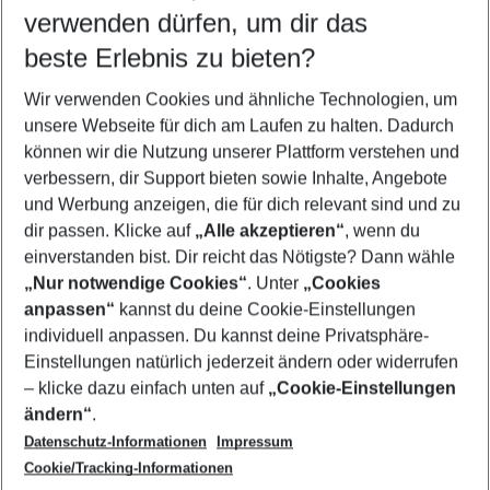
verwenden dürfen, um dir das
Wähle deinen Reisezeitraum
08.08.26
–
06.08.27
5-8 Nächte
beste Erlebnis zu bieten?
Wer wird verreisen
Wir verwenden Cookies und ähnliche Technologien, um
2 Erwachsene
Keine Kinder
unsere Webseite für dich am Laufen zu halten. Dadurch
können wir die Nutzung unserer Plattform verstehen und
Mehr Filter anzeigen
verbessern, dir Support bieten sowie Inhalte, Angebote
und Werbung anzeigen, die für dich relevant sind und zu
dir passen. Klicke auf
„Alle akzeptieren“
, wenn du
einverstanden bist. Dir reicht das Nötigste? Dann wähle
„Nur notwendige Cookies“
. Unter
„Cookies
anpassen“
kannst du deine Cookie-Einstellungen
Footer
Footer navigation
individuell anpassen. Du kannst deine Privatsphäre-
Über uns
Einstellungen natürlich jederzeit ändern oder widerrufen
AGB
– klicke dazu einfach unten auf
„Cookie-Einstellungen
Service & Hilfe
Bestpreisgarantie
ändern“
.
Datenschutz-Informationen
Impressum
Agenturbetreuung
Cookie-Einstellungen ändern
Folge uns
Barrierefreies Reisen
Cookie/Tracking-Informationen
Cookie-Richtlinie