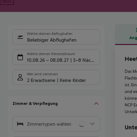
Next
Wähle deinen Abflughafen
Ang
Beliebiger Abflughafen
Hote
Wähle deinen Reisezeitraum
Heet
10.08.26
–
08.08.27
5-8 Nächte
Das Mo
Wer wird verreisen
Flachb
2 Erwachsene
Keine Kinder
ist. E
und ei
könne
Zimmer & Verpflegung
NCP Ed
Unterk
Zimmertypen wählen
Unte