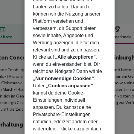
Laufen zu halten. Dadurch
können wir die Nutzung unserer
Plattform verstehen und
verbessern, dir Support bieten
sowie Inhalte, Angebote und
ebote
Hotelbeschreibung
Hotelmerkmale
Werbung anzeigen, die für dich
lbeschreibung
relevant sind und zu dir passen.
on Concept Aparthotel - Queen Street - Edinburg
Klicke auf
„Alle akzeptieren“
,
wenn du einverstanden bist. Dir
de Edinburgh befindet sich im Stadtzentrum von Edinburgh und bietet 
reicht das Nötigste? Dann wähle
ild-TV und ein eigenes Bad mit Dusche, während die Küche mit einem Ges
„Nur notwendige Cookies“
.
in Kühlschrank und ein Kochfeld sind ebenfalls vorhanden, ebenso wie ein
Unter
„Cookies anpassen“
n Marshall-Lautsprecher. Die Unterkunft verfügt über ein Fitnesscenter
kannst du deine Cookie-
n sich im Gemeinschaftsbereich entspannen, wo jeden Morgen kostenlo
Einstellungen individuell
inburgh Castle Terrace gegen eine Gebühr von 12, 50 £ pro Tag zur Ver
anpassen. Du kannst deine
unft derzeit keine Besucher.
Privatsphäre-Einstellungen
natürlich jederzeit ändern oder
rhaltung
widerrufen – klicke dazu einfach