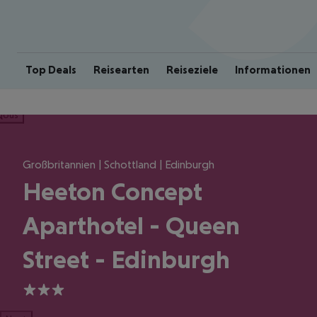
Top Deals
Reisearten
Reiseziele
Informationen
ious
Großbritannien | Schottland | Edinburgh
Heeton Concept
Aparthotel - Queen
Street - Edinburgh
3