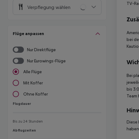
TV-R
Verpflegung wählen
Zusä
Americ
Flüge anpassen
bei de
Kautio
Nur Direktflüge
Nur Eurowings-Flüge
Wich
Alle Flüge
Bei pl
jeweil
Mit Koffer
bis 3:
Ohne Koffer
Team 
Flugdauer
Flugdauer
Hinw
Bis zu 24 Stunden
Diese 
haben,
Abflugzeiten
Abflugzeiten