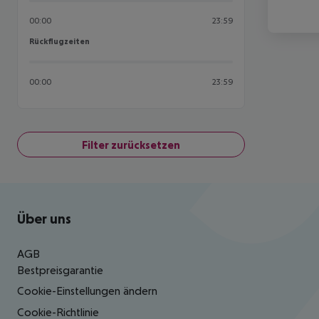
00:00
23:59
Rückflugzeiten
Rückflugzeiten
00:00
23:59
Filter zurücksetzen
Footer
Footer navigation
Über uns
AGB
Bestpreisgarantie
Cookie-Einstellungen ändern
Cookie-Richtlinie