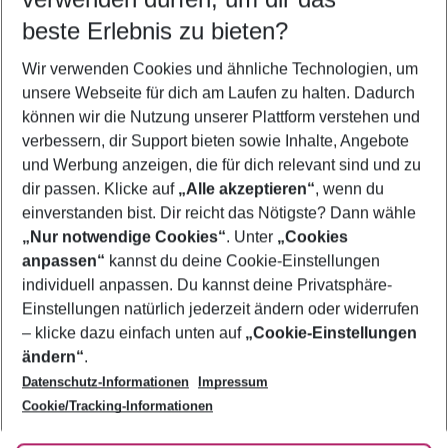
08.08.26
–
06.08.27
5-8 Nächte
beste Erlebnis zu bieten?
Wer wird verreisen
Wir verwenden Cookies und ähnliche Technologien, um
2 Erwachsene
Keine Kinder
unsere Webseite für dich am Laufen zu halten. Dadurch
können wir die Nutzung unserer Plattform verstehen und
Mehr Filter anzeigen
verbessern, dir Support bieten sowie Inhalte, Angebote
und Werbung anzeigen, die für dich relevant sind und zu
dir passen. Klicke auf
„Alle akzeptieren“
, wenn du
einverstanden bist. Dir reicht das Nötigste? Dann wähle
„Nur notwendige Cookies“
. Unter
„Cookies
anpassen“
kannst du deine Cookie-Einstellungen
Footer
Footer navigation
individuell anpassen. Du kannst deine Privatsphäre-
Über uns
Einstellungen natürlich jederzeit ändern oder widerrufen
AGB
– klicke dazu einfach unten auf
„Cookie-Einstellungen
Service & Hilfe
Bestpreisgarantie
ändern“
.
Datenschutz-Informationen
Impressum
Agenturbetreuung
Cookie-Einstellungen ändern
Folge uns
Barrierefreies Reisen
Cookie/Tracking-Informationen
Cookie-Richtlinie
Check-in
Datenschutz