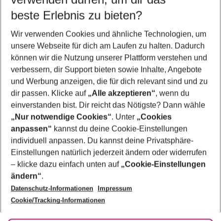
09.08.26
–
07.08.27
5-8 Nächte
beste Erlebnis zu bieten?
Wer wird verreisen
Wir verwenden Cookies und ähnliche Technologien, um
2 Erwachsene
Keine Kinder
unsere Webseite für dich am Laufen zu halten. Dadurch
können wir die Nutzung unserer Plattform verstehen und
Mehr Filter anzeigen
verbessern, dir Support bieten sowie Inhalte, Angebote
und Werbung anzeigen, die für dich relevant sind und zu
dir passen. Klicke auf
„Alle akzeptieren“
, wenn du
einverstanden bist. Dir reicht das Nötigste? Dann wähle
„Nur notwendige Cookies“
. Unter
„Cookies
anpassen“
kannst du deine Cookie-Einstellungen
Footer
Footer navigation
individuell anpassen. Du kannst deine Privatsphäre-
Über uns
Einstellungen natürlich jederzeit ändern oder widerrufen
AGB
– klicke dazu einfach unten auf
„Cookie-Einstellungen
Service & Hilfe
Bestpreisgarantie
ändern“
.
Datenschutz-Informationen
Impressum
Agenturbetreuung
Cookie-Einstellungen ändern
Folge uns
Barrierefreies Reisen
Cookie/Tracking-Informationen
Cookie-Richtlinie
Check-in
Datenschutz