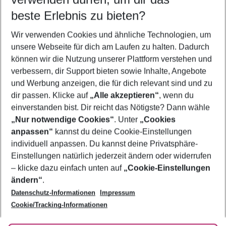
11.08.26
–
09.08.27
5-8 Nächte
beste Erlebnis zu bieten?
Wer wird verreisen
Wir verwenden Cookies und ähnliche Technologien, um
2 Erwachsene
Keine Kinder
unsere Webseite für dich am Laufen zu halten. Dadurch
können wir die Nutzung unserer Plattform verstehen und
Mehr Filter anzeigen
verbessern, dir Support bieten sowie Inhalte, Angebote
und Werbung anzeigen, die für dich relevant sind und zu
dir passen. Klicke auf
„Alle akzeptieren“
, wenn du
einverstanden bist. Dir reicht das Nötigste? Dann wähle
„Nur notwendige Cookies“
. Unter
„Cookies
anpassen“
kannst du deine Cookie-Einstellungen
Footer
Footer navigation
individuell anpassen. Du kannst deine Privatsphäre-
Über uns
Einstellungen natürlich jederzeit ändern oder widerrufen
AGB
– klicke dazu einfach unten auf
„Cookie-Einstellungen
Service & Hilfe
Bestpreisgarantie
ändern“
.
Datenschutz-Informationen
Impressum
Agenturbetreuung
Cookie-Einstellungen ändern
Folge uns
Barrierefreies Reisen
Cookie/Tracking-Informationen
Cookie-Richtlinie
Check-in
Datenschutz