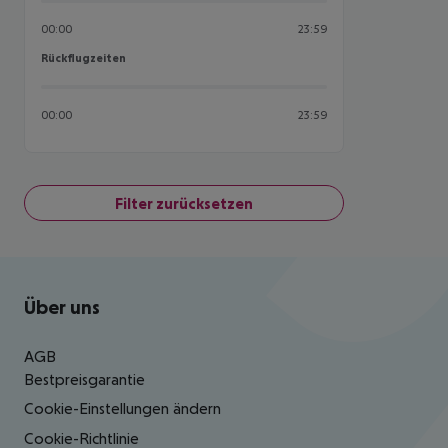
00:00
23:59
Rückflugzeiten
Rückflugzeiten
00:00
23:59
Filter zurücksetzen
Footer
Footer navigation
Über uns
AGB
Bestpreisgarantie
Cookie-Einstellungen ändern
Cookie-Richtlinie