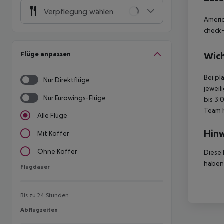
Verpflegung wählen
Americ
check-
Flüge anpassen
Wich
Bei pl
Nur Direktflüge
jeweil
Nur Eurowings-Flüge
bis 3:
Team 
Alle Flüge
Hinw
Mit Koffer
Ohne Koffer
Diese 
haben,
Flugdauer
Flugdauer
Bis zu 24 Stunden
Abflugzeiten
Abflugzeiten