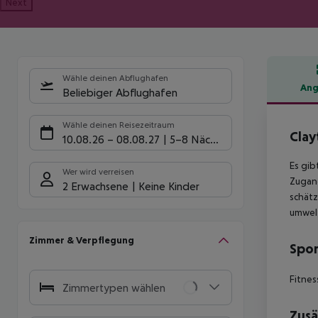
Next
Wähle deinen Abflughafen
Ang
Beliebiger Abflughafen
Hote
Wähle deinen Reisezeitraum
Clay
10.08.26
–
08.08.27
5-8 Nächte
Es gib
Wer wird verreisen
Zugang
2 Erwachsene
Keine Kinder
schätz
umwelt
Zimmer & Verpflegung
Spor
Fitnes
Zimmertypen wählen
Zusä