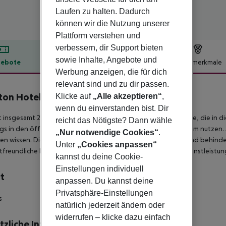
Laufen zu halten. Dadurch
können wir die Nutzung unserer
Plattform verstehen und
verbessern, dir Support bieten
sowie Inhalte, Angebote und
ebote
Hotelbeschreibung
Hotelmerkmale
Werbung anzeigen, die für dich
lbeschreibung
relevant sind und zu dir passen.
ton Hotel Birmingham
Klicke auf
„Alle akzeptieren“
,
4
wenn du einverstanden bist. Dir
t insgesamt 218 Gästezimmer im Clayton Hotel Birmingham. Alle, die in d
reicht das Nötigste? Dann wähle
s in den öffentlichen Bereichen des Clayton Hotel Birmingham nutzen. 
„Nur notwendige Cookies“
.
en wissen. Die Gemeinschaftsbereiche in dieser Einrichtung sind behin
Unter
„Cookies anpassen“
freundliche Praktiken an. Für einige der vorher genannten Dienstleistu
kannst du deine Cookie-
Einstellungen individuell
t
anpassen. Du kannst deine
Privatsphäre-Einstellungen
s
natürlich jederzeit ändern oder
widerrufen – klicke dazu einfach
tzliche Informationen