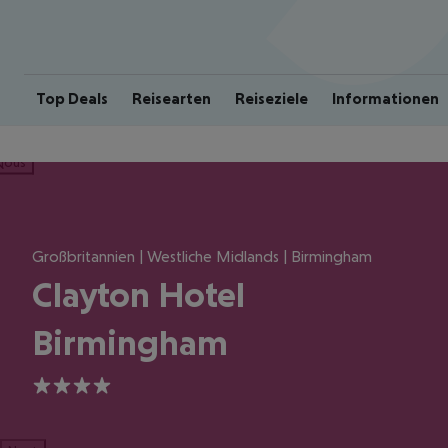
Top Deals
Reisearten
Reiseziele
Informationen
ious
Großbritannien | Westliche Midlands | Birmingham
Clayton Hotel
Birmingham
4