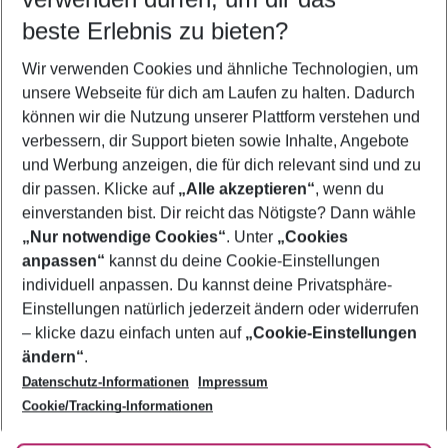
10.08.26
–
08.08.27
5-8 Nächte
beste Erlebnis zu bieten?
Wer wird verreisen
Wir verwenden Cookies und ähnliche Technologien, um
2 Erwachsene
Keine Kinder
unsere Webseite für dich am Laufen zu halten. Dadurch
können wir die Nutzung unserer Plattform verstehen und
Mehr Filter anzeigen
verbessern, dir Support bieten sowie Inhalte, Angebote
und Werbung anzeigen, die für dich relevant sind und zu
dir passen. Klicke auf
„Alle akzeptieren“
, wenn du
einverstanden bist. Dir reicht das Nötigste? Dann wähle
„Nur notwendige Cookies“
. Unter
„Cookies
anpassen“
kannst du deine Cookie-Einstellungen
Footer
Footer navigation
individuell anpassen. Du kannst deine Privatsphäre-
Über uns
Einstellungen natürlich jederzeit ändern oder widerrufen
AGB
– klicke dazu einfach unten auf
„Cookie-Einstellungen
Service & Hilfe
Bestpreisgarantie
ändern“
.
Datenschutz-Informationen
Impressum
Agenturbetreuung
Cookie-Einstellungen ändern
Folge uns
Barrierefreies Reisen
Cookie/Tracking-Informationen
Cookie-Richtlinie
Check-in
Datenschutz