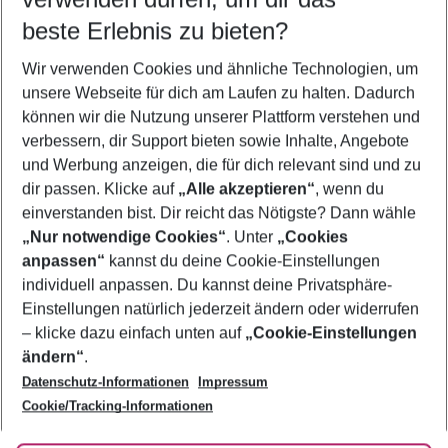
10.08.26
–
08.08.27
5-8 Nächte
beste Erlebnis zu bieten?
Wer wird verreisen
Wir verwenden Cookies und ähnliche Technologien, um
2 Erwachsene
Keine Kinder
unsere Webseite für dich am Laufen zu halten. Dadurch
können wir die Nutzung unserer Plattform verstehen und
Mehr Filter anzeigen
verbessern, dir Support bieten sowie Inhalte, Angebote
und Werbung anzeigen, die für dich relevant sind und zu
dir passen. Klicke auf
„Alle akzeptieren“
, wenn du
einverstanden bist. Dir reicht das Nötigste? Dann wähle
„Nur notwendige Cookies“
. Unter
„Cookies
anpassen“
kannst du deine Cookie-Einstellungen
Footer
Footer navigation
individuell anpassen. Du kannst deine Privatsphäre-
Über uns
Einstellungen natürlich jederzeit ändern oder widerrufen
AGB
– klicke dazu einfach unten auf
„Cookie-Einstellungen
Service & Hilfe
Bestpreisgarantie
ändern“
.
Datenschutz-Informationen
Impressum
Agenturbetreuung
Cookie-Einstellungen ändern
Folge uns
Barrierefreies Reisen
Cookie/Tracking-Informationen
Cookie-Richtlinie
Check-in
Datenschutz