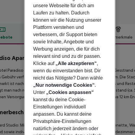
unsere Webseite für dich am
Laufen zu halten. Dadurch
können wir die Nutzung unserer
Plattform verstehen und
verbessern, dir Support bieten
ebote
Hotelbeschreibung
Hotelmerkmale
sowie Inhalte, Angebote und
lbeschreibung
Werbung anzeigen, die für dich
relevant sind und zu dir passen.
diso Apartments
Klicke auf
„Alle akzeptieren“
,
2
tel Paradiso Apartments befindet sich ca. 400 m vom Sand-/Kiesstrand
wenn du einverstanden bist. Dir
Gebühr verfügbar. Zum touristischen Zentrum sind es ca. 350 m. Die Stadt 
reicht das Nötigste? Dann wähle
arkt ist nach ca. 350 m zu erreichen. Die nächstgelegenen Bars und Rest
„Nur notwendige Cookies“
.
t man nach rund 500 m. Für Mobilität im Urlaub sorgen ein Taxistand (ca. 
Unter
„Cookies anpassen“
chen Versorgung im Notfall befindet sich ein Krankenhaus in etwa 12 km En
kannst du deine Cookie-
Einstellungen individuell
merbeschreibung
anpassen. Du kannst deine
Privatsphäre-Einstellungen
rd Studio: Mit Babybett (kostenlos), gefliestem Boden, Kitchenette, Wa
natürlich jederzeit ändern oder
) sowie individuell regulierbarer Klimaanlage (geg. Gebühr). Badezimme