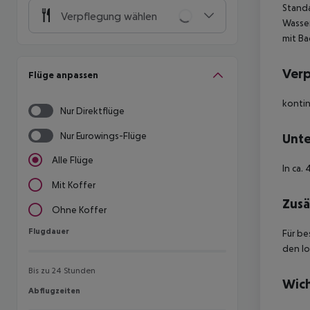
Standa
Verpflegung wählen
Wasser
mit Ba
Ver
Flüge anpassen
kontin
Nur Direktflüge
Nur Eurowings-Flüge
Unte
Alle Flüge
In ca.
Mit Koffer
Zusä
Ohne Koffer
Flugdauer
Flugdauer
Für be
den lo
Bis zu 24 Stunden
Wich
Abflugzeiten
Abflugzeiten