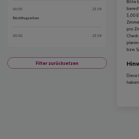
Bitte 
berech
00:00
23:59
5,00 E
Rückflugzeiten
Rückflugzeiten
Zimmer
pro Zi
Check-
00:00
23:59
planmä
bzw. S
Hinw
Filter zurücksetzen
Diese 
haben,