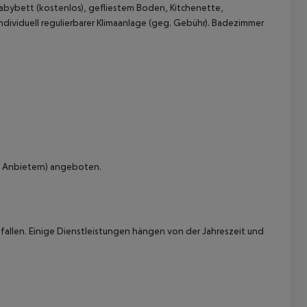
abybett (kostenlos), gefliestem Boden, Kitchenette,
ndividuell regulierbarer Klimaanlage (geg. Gebühr). Badezimmer
 akzeptieren
n Anbietern) angeboten.
allen. Einige Dienstleistungen hängen von der Jahreszeit und