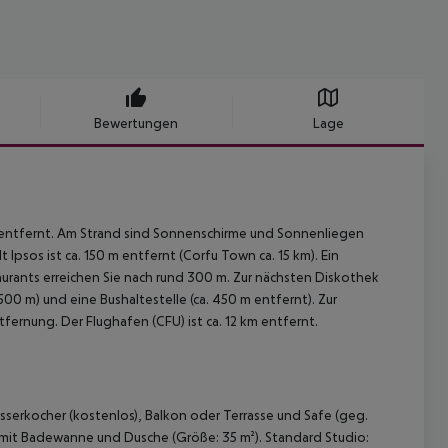
Bewertungen
Lage
 entfernt. Am Strand sind Sonnenschirme und Sonnenliegen
Ipsos ist ca. 150 m entfernt (Corfu Town ca. 15 km). Ein
aurants erreichen Sie nach rund 300 m. Zur nächsten Diskothek
500 m) und eine Bushaltestelle (ca. 450 m entfernt). Zur
tfernung. Der Flughafen (CFU) ist ca. 12 km entfernt.
sserkocher (kostenlos), Balkon oder Terrasse und Safe (geg.
r mit Badewanne und Dusche (Größe: 35 m²). Standard Studio: