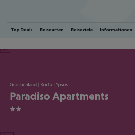
Top Deals
Reisearten
Reiseziele
Informationen
ious
Griechenland | Korfu | Ypsos
Paradiso Apartments
2