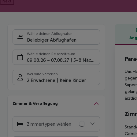
Next
Wähle deinen Abflughafen
Ang
Beliebiger Abflughafen
Hote
Wähle deinen Reisezeitraum
Para
09.08.26
–
07.08.27
5-8 Nächte
Das Ho
Wer wird verreisen
gegen 
2 Erwachsene
Keine Kinder
Superm
gelang
ärztli
Zimmer & Verpflegung
Zim
Zimmertypen wählen
Standa
Gebühr