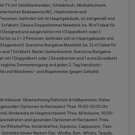
d-TV mit Satellitenkanälen, Schreibtisch, Minikühlschrank,
zimmer bieten Badewanne/WC, Haartrockner und
+ 1 Personen, befindet sich im Hauptgebäude, ist zeitgemäß und
1 Sofabett.
Deluxe Doppelzimmer Meerblick (ca. 18 m²)
Ideal für
oll Designed und ausgestattet mit 1 Doppelbett oder 2
für bis zu 2 + 2 Personen, befindet sich im Hauptgebäude und
 Etagenbett).
Executive Bungalow Meerblick (ca. 22 m²)
Ideal für
n und 1 Sofabett. Bietet Gartenbereich.
Executive Bungalow
ttet mit 1 Doppelbett oder 2 Einzelbetten und 1 extra Einzelbett.
t tägliche Zimmerreinigung und jeden 2. Tag Handtuch/-
r) und Wäscherei/- und Bügelservice (gegen Gebühr).
 akzeptieren
l-Inklusive'.
Übernachtung Frühstück & Halbpension.
Frühes
d gesunden Optionen im Restaurant Thea.
19:00–22:00 Uhr
te).
Kinderecke im Hauptrestaurant Thea.
All Inclusive, 10:00–
Spezialitäten und gesunden Optionen im Restaurant Thea.
ee (Filterkaffee, Instantkaffee, Espresso, Cappuccino, Tees
 Getränke lokaler Marken (Gin, Wodka, Rum, Whisky, Tequila,