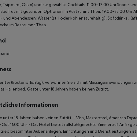
, Tsipouro, Ouzo) und ausgewählte Cocktails.
11:00–17:00 Uhr Snacks und 
gsbuffet mit gesunden Optionen im Restaurant Thea. 19:00–22:00 Uhr 
- und Abendessen: Wasser (still oder kohlensäurehaltig), Softdrinks, Ka
ecke im Restaurant Thea.
nd
trand.
ness
nter (kostenpflichtig), verwöhnen Sie sich mit Massageanwendungen un
as Hallenbad. Gäste unter 18 Jahren haben keinen Zutritt.
tzliche Informationen
e unter 18 Jahren haben keinen Zutritt.
- Visa, Mastercard, American Expr
Out 11:00 Uhr.
- Das Hotel bietet rollstuhlgerechte Zimmer auf Anfrage 
trieb bestimmter Außenanlagen, Einrichtungen und Dienstleistungen i