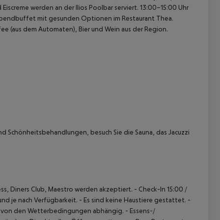
Eiscreme werden an der Ilios Poolbar serviert. 13:00–15:00 Uhr
Abendbuffet mit gesunden Optionen im Restaurant Thea.
ffee (aus dem Automaten), Bier und Wein aus der Region.
d Schönheitsbehandlungen, besuch Sie die Sauna, das Jacuzzi
ess, Diners Club, Maestro werden akzeptiert.
- Check-In 15:00 /
und je nach Verfügbarkeit.
- Es sind keine Haustiere gestattet.
-
st von den Wetterbedingungen abhängig.
- Essens-/