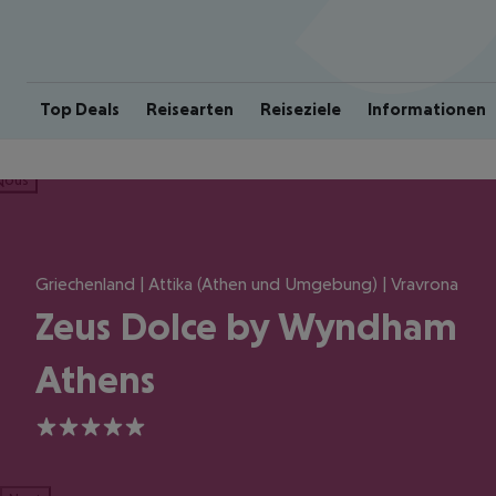
Top Deals
Reisearten
Reiseziele
Informationen
ious
Griechenland | Attika (Athen und Umgebung) | Vravrona
Zeus Dolce by Wyndham
Athens
5