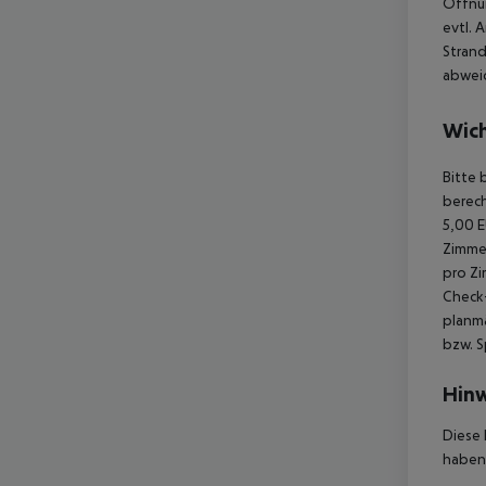
Öffnun
evtl. 
Strand
abwei
Wich
Bitte 
berech
5,00 E
Zimmer
pro Zi
Check-
planmä
bzw. S
Hinw
Diese 
haben,