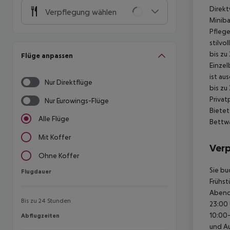
Direkt
Verpflegung wählen
Miniba
Pfleg
stilvo
bis zu
Flüge anpassen
Einzel
ist au
Nur Direktflüge
bis zu
Privat
Nur Eurowings-Flüge
Bietet
Alle Flüge
Bettwä
Mit Koffer
Ver
Ohne Koffer
Sie bu
Flugdauer
Flugdauer
Frühst
Abende
Bis zu 24 Stunden
23:00 
10:00–
Abflugzeiten
Abflugzeiten
und Au