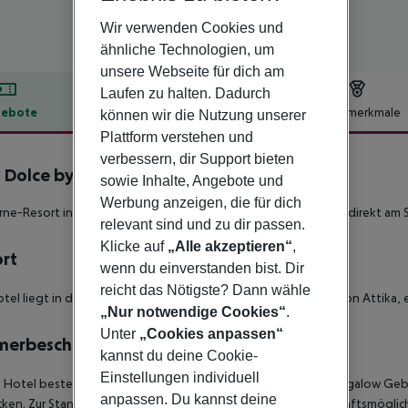
Wir verwenden Cookies und
ähnliche Technologien, um
unsere Webseite für dich am
Laufen zu halten. Dadurch
ebote
Hotelbeschreibung
Hotelmerkmale
können wir die Nutzung unserer
Plattform verstehen und
lbeschreibung
verbessern, dir Support bieten
s Dolce by Wyndham Athens
sowie Inhalte, Angebote und
5
Werbung anzeigen, die für dich
rne-Resort in der malerischen Stadt Vravrona in Hanglage und direkt am 
relevant sind und zu dir passen.
Klicke auf
„Alle akzeptieren“
,
ort
wenn du einverstanden bist. Dir
reicht das Nötigste? Dann wähle
tel liegt in der malerischen Stadt Vravrona, im östlichen Teil von Attik
„Nur notwendige Cookies“
.
Unter
„Cookies anpassen“
merbeschreibung
kannst du deine Cookie-
Einstellungen individuell
s Hotel besteht aus einem Hauptgebäude und mehereren Bungalow Gebä
anpassen. Du kannst deine
cken. Zur Standartausstattung der 352 verschiedenen Unterkunftsmöglichk