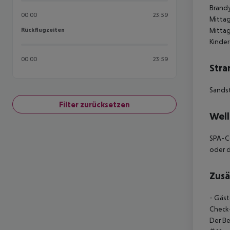
Brandy
00:00
23:59
Mitta
Rückflugzeiten
Mittag
Rückflugzeiten
Kinder
00:00
23:59
Stra
Sands
Filter zurücksetzen
Well
SPA-Ce
oder d
Zusä
- Gäst
Check-
Der Be