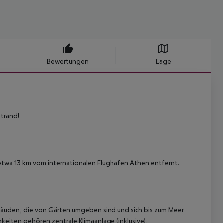
Bewertungen
Lage
Strand!
a, etwa 13 km vom internationalen Flughafen Athen entfernt.
uden, die von Gärten umgeben sind und sich bis zum Meer
eiten gehören zentrale Klimaanlage (inklusive),