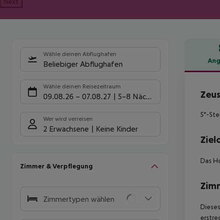
Next
Wähle deinen Abflughafen
Ang
Beliebiger Abflughafen
Hote
Wähle deinen Reisezeitraum
Zeu
09.08.26
–
07.08.27
5-8 Nächte
5*-Ste
Wer wird verreisen
2 Erwachsene
Keine Kinder
Ziel
Das Ho
Zimmer & Verpflegung
Zim
Zimmertypen wählen
Diese
erstre