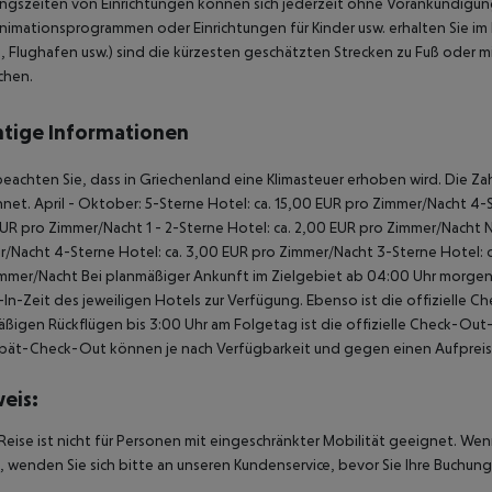
gszeiten von Einrichtungen können sich jederzeit ohne Vorankündigung
Animationsprogrammen oder Einrichtungen für Kinder usw. erhalten Sie im
, Flughafen usw.) sind die kürzesten geschätzten Strecken zu Fuß oder 
chen.
tige Informationen
beachten Sie, dass in Griechenland eine Klimasteuer erhoben wird. Die Zah
net. April - Oktober: 5-Sterne Hotel: ca. 15,00 EUR pro Zimmer/Nacht 4-S
UR pro Zimmer/Nacht 1 - 2-Sterne Hotel: ca. 2,00 EUR pro Zimmer/Nacht 
/Nacht 4-Sterne Hotel: ca. 3,00 EUR pro Zimmer/Nacht 3-Sterne Hotel: ca
mmer/Nacht Bei planmäßiger Ankunft im Zielgebiet ab 04:00 Uhr morgens
In-Zeit des jeweiligen Hotels zur Verfügung. Ebenso ist die offizielle C
ßigen Rückflügen bis 3:00 Uhr am Folgetag ist die offizielle Check-Out
pät-Check-Out können je nach Verfügbarkeit und gegen einen Aufpreis
eis:
Reise ist nicht für Personen mit eingeschränkter Mobilität geeignet. We
 wenden Sie sich bitte an unseren Kundenservice, bevor Sie Ihre Buchung