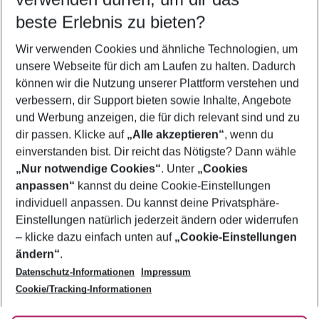
09.08.26
–
07.08.27
5-8 Nächte
beste Erlebnis zu bieten?
Wer wird verreisen
Wir verwenden Cookies und ähnliche Technologien, um
2 Erwachsene
Keine Kinder
unsere Webseite für dich am Laufen zu halten. Dadurch
können wir die Nutzung unserer Plattform verstehen und
Mehr Filter anzeigen
verbessern, dir Support bieten sowie Inhalte, Angebote
und Werbung anzeigen, die für dich relevant sind und zu
dir passen. Klicke auf
„Alle akzeptieren“
, wenn du
einverstanden bist. Dir reicht das Nötigste? Dann wähle
„Nur notwendige Cookies“
. Unter
„Cookies
anpassen“
kannst du deine Cookie-Einstellungen
Footer
Footer navigation
individuell anpassen. Du kannst deine Privatsphäre-
Über uns
Einstellungen natürlich jederzeit ändern oder widerrufen
AGB
– klicke dazu einfach unten auf
„Cookie-Einstellungen
Service & Hilfe
Bestpreisgarantie
ändern“
.
Datenschutz-Informationen
Impressum
Agenturbetreuung
Cookie-Einstellungen ändern
Folge uns
Barrierefreies Reisen
Cookie/Tracking-Informationen
Cookie-Richtlinie
Check-in
Datenschutz