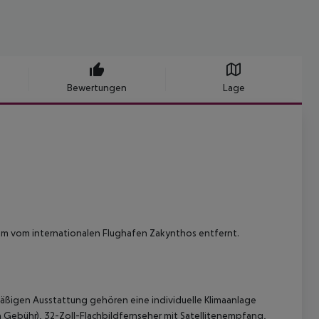
Bewertungen
Lage
15 km vom internationalen Flughafen Zakynthos entfernt.
mäßigen Ausstattung gehören eine individuelle Klimaanlage
 Gebühr), 32-Zoll-Flachbildfernseher mit Satellitenempfang,