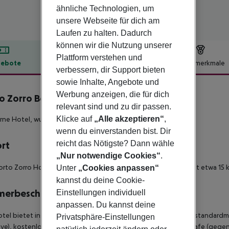
ähnliche Technologien, um
unsere Webseite für dich am
Laufen zu halten. Dadurch
können wir die Nutzung unserer
Plattform verstehen und
ebote
Hotelbeschreibung
Hotelmerkmale
verbessern, dir Support bieten
lbeschreibung
sowie Inhalte, Angebote und
Werbung anzeigen, die für dich
o Zorro Beach Hotel
relevant sind und zu dir passen.
3
Klicke auf
„Alle akzeptieren“
,
rne Hotel, wundervoll gelegen an einem Sand-/Kiesstrand!
wenn du einverstanden bist. Dir
reicht das Nötigste? Dann wähle
ort
„Nur notwendige Cookies“
.
orto Zorro Hotel' liegt direkt am Strand im Dorf Vasilikos und ist etwa 
Unter
„Cookies anpassen“
kannst du deine Cookie-
merbeschreibung
Einstellungen individuell
anpassen. Du kannst deine
tel bietet insgesamt 44 freundlich eingerichtete Zimmer, zur standard
Privatsphäre-Einstellungen
sive), kostenloses WLAN, Direktwahltelefon (gegen Gebühr), Safe (gegen