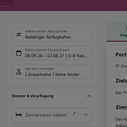
Next
Wähle deinen Abflughafen
Ang
Beliebiger Abflughafen
Hote
Wähle deinen Reisezeitraum
Port
09.08.26
–
07.08.27
5-8 Nächte
3*-Ste
Wer wird verreisen
2 Erwachsene
Keine Kinder
Ziel
Das 'P
Zimmer & Verpflegung
Zim
Zimmertypen wählen
Das Ho
(inklu