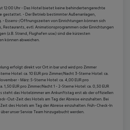
t 12:00 Uhr
- Das Hotel bietet keine behindertengerechte
re gestattet.
- Der Betrieb bestimmter Außenanlagen,
.
- Essens-/Öffnungszeiten von Einrichtungen können sich
s, Restaurants, evtl. Animationsprogrammen oder Einrichtungen
 (z.B. Strand, Flughafen usw.) sind die kürzesten
gen können abweichen.
lung erfolgt direkt vor Ort in bar und wird pro Zimmer
terne Hotel: ca. 10 EUR pro Zimmer/Nacht
3-Sterne Hotel: ca.
ovember - März:
5-Sterne Hotel: ca. 4,00 EUR pro
ca. 1,50 EUR pro Zimmer/Nacht
1 - 2-Sterne Hotel: ca. 0,50 EUR
 steht das Hotelzimmer am Ankunftstag erst ab der offiziellen
heck-Out-Zeit des Hotels am Tag der Abreise einzuhalten. Bei
-Zeit des Hotels am Tag der Abreise einzuhalten. Früh-Check-In
 über unser Service Team hinzugebucht werden.