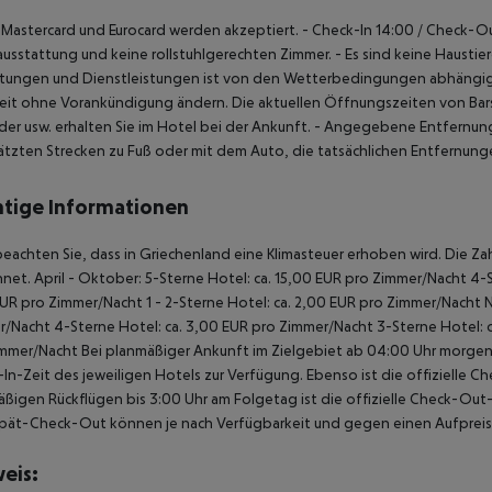
, Mastercard und Eurocard werden akzeptiert.
- Check-In 14:00 / Check-Ou
usstattung und keine rollstuhlgerechten Zimmer.
- Es sind keine Haustie
chtungen und Dienstleistungen ist von den Wetterbedingungen abhängig
eit ohne Vorankündigung ändern. Die aktuellen Öffnungszeiten von Bar
nder usw. erhalten Sie im Hotel bei der Ankunft.
- Angegebene Entfernungen
tzten Strecken zu Fuß oder mit dem Auto, die tatsächlichen Entfernun
tige Informationen
beachten Sie, dass in Griechenland eine Klimasteuer erhoben wird. Die Zah
hnet.
April - Oktober:
5-Sterne Hotel: ca. 15,00 EUR pro Zimmer/Nacht
4-S
EUR pro Zimmer/Nacht
1 - 2-Sterne Hotel: ca. 2,00 EUR pro Zimmer/Nacht
N
r/Nacht
4-Sterne Hotel: ca. 3,00 EUR pro Zimmer/Nacht
3-Sterne Hotel: 
immer/Nacht
Bei planmäßiger Ankunft im Zielgebiet ab 04:00 Uhr morgens
In-Zeit des jeweiligen Hotels zur Verfügung. Ebenso ist die offizielle C
ßigen Rückflügen bis 3:00 Uhr am Folgetag ist die offizielle Check-Out
pät-Check-Out können je nach Verfügbarkeit und gegen einen Aufpreis
eis: