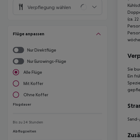
Kühls
Verpflegung wählen
Doppel
(ca. 22
Person
Person
Flüge anpassen
wöchen
Nur Direktflüge
Ver
Nur Eurowings-Flüge
Sie bu
Alle Flüge
Ein fr
Spezie
Mit Koffer
gepfle
Ohne Koffer
Flugdauer
Stra
Flugdauer
Sand-/
Bis zu 24 Stunden
Abflugzeiten
Abflugzeiten
Zusä