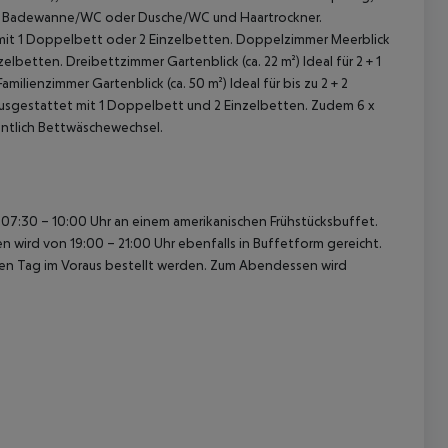
ten Badewanne/WC oder Dusche/WC und Haartrockner.
 mit 1 Doppelbett oder 2 Einzelbetten.
Doppelzimmer Meerblick
nzelbetten.
Dreibettzimmer Gartenblick (ca. 22 m²)
Ideal für 2 + 1
amilienzimmer Gartenblick (ca. 50 m²)
Ideal für bis zu 2 + 2
ausgestattet mit 1 Doppelbett und 2 Einzelbetten.
Zudem 6 x
ntlich Bettwäschewechsel.
 akzeptieren
07:30 – 10:00 Uhr an einem amerikanischen Frühstücksbuffet.
n wird von 19:00 – 21:00 Uhr ebenfalls in Buffetform gereicht.
nen Tag im Voraus bestellt werden. Zum Abendessen wird