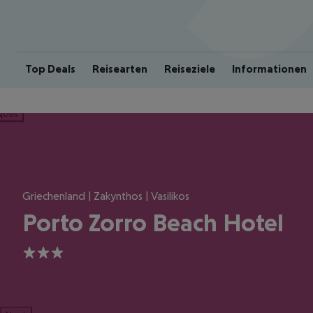
Top Deals
Reisearten
Reiseziele
Informationen
ious
Griechenland | Zakynthos | Vasilikos
Porto Zorro Beach Hotel
3