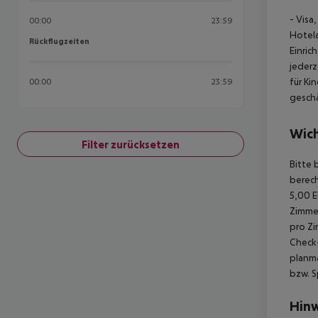
- Visa
00:00
23:59
Hotela
Rückflugzeiten
Rückflugzeiten
Einri
jederz
für Ki
00:00
23:59
geschä
Wich
Filter zurücksetzen
Bitte 
berec
5,00 
Zimme
pro Z
Check-
planmä
bzw. S
Hinw