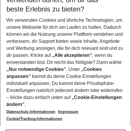
11.08.26
–
09.08.27
5-8 Nächte
beste Erlebnis zu bieten?
Wer wird verreisen
Wir verwenden Cookies und ähnliche Technologien, um
2 Erwachsene
Keine Kinder
unsere Webseite für dich am Laufen zu halten. Dadurch
können wir die Nutzung unserer Plattform verstehen und
Mehr Filter anzeigen
verbessern, dir Support bieten sowie Inhalte, Angebote
und Werbung anzeigen, die für dich relevant sind und zu
dir passen. Klicke auf
„Alle akzeptieren“
, wenn du
einverstanden bist. Dir reicht das Nötigste? Dann wähle
„Nur notwendige Cookies“
. Unter
„Cookies
anpassen“
kannst du deine Cookie-Einstellungen
Footer
Footer navigation
individuell anpassen. Du kannst deine Privatsphäre-
Über uns
Einstellungen natürlich jederzeit ändern oder widerrufen
AGB
– klicke dazu einfach unten auf
„Cookie-Einstellungen
Service & Hilfe
Bestpreisgarantie
ändern“
.
Datenschutz-Informationen
Impressum
Agenturbetreuung
Cookie-Einstellungen ändern
Folge uns
Barrierefreies Reisen
Cookie/Tracking-Informationen
Cookie-Richtlinie
Check-in
Datenschutz