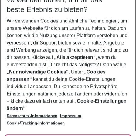
09.08.26
–
07.08.27
5-8 Nächte
beste Erlebnis zu bieten?
Wer wird verreisen
Wir verwenden Cookies und ähnliche Technologien, um
2 Erwachsene
Keine Kinder
unsere Webseite für dich am Laufen zu halten. Dadurch
können wir die Nutzung unserer Plattform verstehen und
Mehr Filter anzeigen
verbessern, dir Support bieten sowie Inhalte, Angebote
und Werbung anzeigen, die für dich relevant sind und zu
dir passen. Klicke auf
„Alle akzeptieren“
, wenn du
einverstanden bist. Dir reicht das Nötigste? Dann wähle
„Nur notwendige Cookies“
. Unter
„Cookies
anpassen“
kannst du deine Cookie-Einstellungen
Footer
Footer navigation
individuell anpassen. Du kannst deine Privatsphäre-
Über uns
Einstellungen natürlich jederzeit ändern oder widerrufen
AGB
– klicke dazu einfach unten auf
„Cookie-Einstellungen
Service & Hilfe
Bestpreisgarantie
ändern“
.
Datenschutz-Informationen
Impressum
Agenturbetreuung
Cookie-Einstellungen ändern
Folge uns
Barrierefreies Reisen
Cookie/Tracking-Informationen
Cookie-Richtlinie
Check-in
Datenschutz