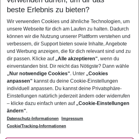
09.08.26
–
07.08.27
5-8 Nächte
beste Erlebnis zu bieten?
Wer wird verreisen
Wir verwenden Cookies und ähnliche Technologien, um
2 Erwachsene
Keine Kinder
unsere Webseite für dich am Laufen zu halten. Dadurch
können wir die Nutzung unserer Plattform verstehen und
Mehr Filter anzeigen
verbessern, dir Support bieten sowie Inhalte, Angebote
und Werbung anzeigen, die für dich relevant sind und zu
dir passen. Klicke auf
„Alle akzeptieren“
, wenn du
einverstanden bist. Dir reicht das Nötigste? Dann wähle
„Nur notwendige Cookies“
. Unter
„Cookies
anpassen“
kannst du deine Cookie-Einstellungen
Footer
Footer navigation
individuell anpassen. Du kannst deine Privatsphäre-
Über uns
Einstellungen natürlich jederzeit ändern oder widerrufen
AGB
– klicke dazu einfach unten auf
„Cookie-Einstellungen
Service & Hilfe
Bestpreisgarantie
ändern“
.
Datenschutz-Informationen
Impressum
Agenturbetreuung
Cookie-Einstellungen ändern
Folge uns
Barrierefreies Reisen
Cookie/Tracking-Informationen
Cookie-Richtlinie
Check-in
Datenschutz