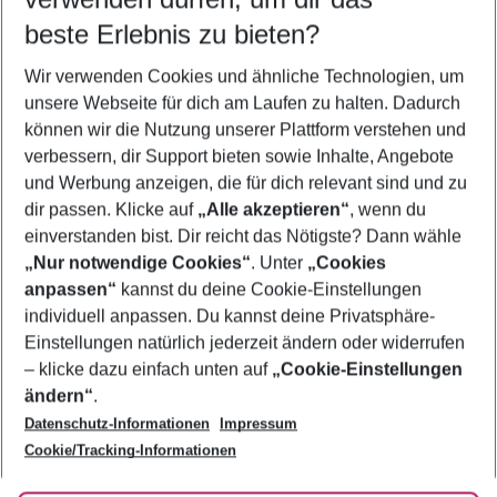
12.08.26
–
10.08.27
5-8 Nächte
beste Erlebnis zu bieten?
Wer wird verreisen
Wir verwenden Cookies und ähnliche Technologien, um
2 Erwachsene
Keine Kinder
unsere Webseite für dich am Laufen zu halten. Dadurch
können wir die Nutzung unserer Plattform verstehen und
Mehr Filter anzeigen
verbessern, dir Support bieten sowie Inhalte, Angebote
und Werbung anzeigen, die für dich relevant sind und zu
dir passen. Klicke auf
„Alle akzeptieren“
, wenn du
einverstanden bist. Dir reicht das Nötigste? Dann wähle
„Nur notwendige Cookies“
. Unter
„Cookies
anpassen“
kannst du deine Cookie-Einstellungen
Footer
Footer navigation
individuell anpassen. Du kannst deine Privatsphäre-
Über uns
Einstellungen natürlich jederzeit ändern oder widerrufen
AGB
– klicke dazu einfach unten auf
„Cookie-Einstellungen
Service & Hilfe
Bestpreisgarantie
ändern“
.
Datenschutz-Informationen
Impressum
Agenturbetreuung
Cookie-Einstellungen ändern
Folge uns
Barrierefreies Reisen
Cookie/Tracking-Informationen
Cookie-Richtlinie
Check-in
Datenschutz