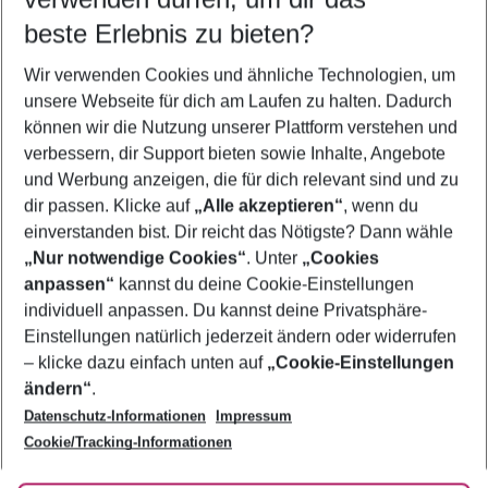
10.08.26
–
08.08.27
5-8 Nächte
beste Erlebnis zu bieten?
Wer wird verreisen
Wir verwenden Cookies und ähnliche Technologien, um
2 Erwachsene
Keine Kinder
unsere Webseite für dich am Laufen zu halten. Dadurch
können wir die Nutzung unserer Plattform verstehen und
Mehr Filter anzeigen
verbessern, dir Support bieten sowie Inhalte, Angebote
und Werbung anzeigen, die für dich relevant sind und zu
dir passen. Klicke auf
„Alle akzeptieren“
, wenn du
einverstanden bist. Dir reicht das Nötigste? Dann wähle
„Nur notwendige Cookies“
. Unter
„Cookies
anpassen“
kannst du deine Cookie-Einstellungen
Footer
Footer navigation
individuell anpassen. Du kannst deine Privatsphäre-
Über uns
Einstellungen natürlich jederzeit ändern oder widerrufen
AGB
– klicke dazu einfach unten auf
„Cookie-Einstellungen
Service & Hilfe
Bestpreisgarantie
ändern“
.
Datenschutz-Informationen
Impressum
Agenturbetreuung
Cookie-Einstellungen ändern
Folge uns
Barrierefreies Reisen
Cookie/Tracking-Informationen
Cookie-Richtlinie
Check-in
Datenschutz