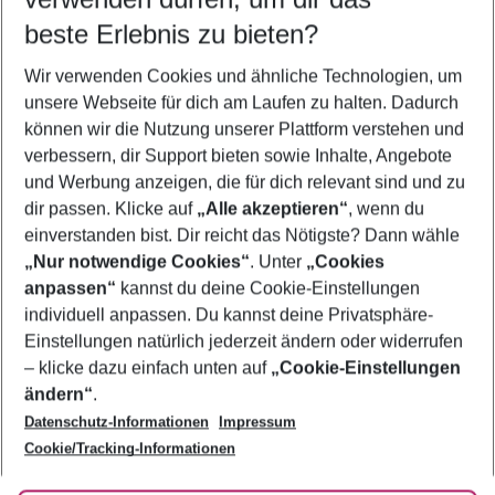
10.08.26
–
08.08.27
5-8 Nächte
beste Erlebnis zu bieten?
Wer wird verreisen
Wir verwenden Cookies und ähnliche Technologien, um
2 Erwachsene
Keine Kinder
unsere Webseite für dich am Laufen zu halten. Dadurch
können wir die Nutzung unserer Plattform verstehen und
Mehr Filter anzeigen
verbessern, dir Support bieten sowie Inhalte, Angebote
und Werbung anzeigen, die für dich relevant sind und zu
dir passen. Klicke auf
„Alle akzeptieren“
, wenn du
einverstanden bist. Dir reicht das Nötigste? Dann wähle
„Nur notwendige Cookies“
. Unter
„Cookies
anpassen“
kannst du deine Cookie-Einstellungen
Footer
Footer navigation
individuell anpassen. Du kannst deine Privatsphäre-
Über uns
Einstellungen natürlich jederzeit ändern oder widerrufen
AGB
– klicke dazu einfach unten auf
„Cookie-Einstellungen
Service & Hilfe
Bestpreisgarantie
ändern“
.
Datenschutz-Informationen
Impressum
Agenturbetreuung
Cookie-Einstellungen ändern
Folge uns
Barrierefreies Reisen
Cookie/Tracking-Informationen
Cookie-Richtlinie
Check-in
Datenschutz