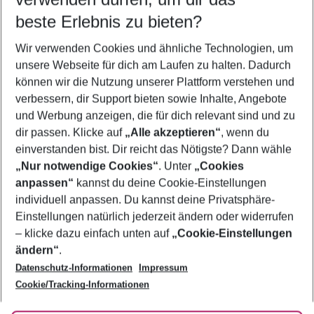
10.08.26
–
08.08.27
5-8 Nächte
beste Erlebnis zu bieten?
Wer wird verreisen
Wir verwenden Cookies und ähnliche Technologien, um
2 Erwachsene
Keine Kinder
unsere Webseite für dich am Laufen zu halten. Dadurch
können wir die Nutzung unserer Plattform verstehen und
Mehr Filter anzeigen
verbessern, dir Support bieten sowie Inhalte, Angebote
und Werbung anzeigen, die für dich relevant sind und zu
dir passen. Klicke auf
„Alle akzeptieren“
, wenn du
einverstanden bist. Dir reicht das Nötigste? Dann wähle
„Nur notwendige Cookies“
. Unter
„Cookies
anpassen“
kannst du deine Cookie-Einstellungen
Footer
Footer navigation
individuell anpassen. Du kannst deine Privatsphäre-
Über uns
Einstellungen natürlich jederzeit ändern oder widerrufen
AGB
– klicke dazu einfach unten auf
„Cookie-Einstellungen
Service & Hilfe
Bestpreisgarantie
ändern“
.
Datenschutz-Informationen
Impressum
Agenturbetreuung
Cookie-Einstellungen ändern
Folge uns
Barrierefreies Reisen
Cookie/Tracking-Informationen
Cookie-Richtlinie
Check-in
Datenschutz