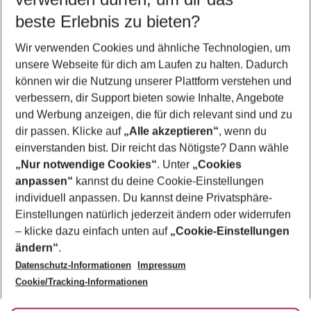
10.08.26
–
08.08.27
5-8 Nächte
beste Erlebnis zu bieten?
Wer wird verreisen
Wir verwenden Cookies und ähnliche Technologien, um
2 Erwachsene
Keine Kinder
unsere Webseite für dich am Laufen zu halten. Dadurch
können wir die Nutzung unserer Plattform verstehen und
Mehr Filter anzeigen
verbessern, dir Support bieten sowie Inhalte, Angebote
und Werbung anzeigen, die für dich relevant sind und zu
dir passen. Klicke auf
„Alle akzeptieren“
, wenn du
einverstanden bist. Dir reicht das Nötigste? Dann wähle
„Nur notwendige Cookies“
. Unter
„Cookies
anpassen“
kannst du deine Cookie-Einstellungen
Footer
Footer navigation
individuell anpassen. Du kannst deine Privatsphäre-
Über uns
Einstellungen natürlich jederzeit ändern oder widerrufen
AGB
– klicke dazu einfach unten auf
„Cookie-Einstellungen
Service & Hilfe
Bestpreisgarantie
ändern“
.
Datenschutz-Informationen
Impressum
Agenturbetreuung
Cookie-Einstellungen ändern
Folge uns
Barrierefreies Reisen
Cookie/Tracking-Informationen
Cookie-Richtlinie
Check-in
Datenschutz