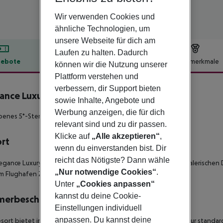
Wir verwenden Cookies und
ähnliche Technologien, um
unsere Webseite für dich am
Laufen zu halten. Dadurch
ebote
Hotelbeschreibung
Hotelmerkmale
können wir die Nutzung unserer
Plattform verstehen und
lbeschreibung
verbessern, dir Support bieten
ance Luxury Executive Suites
sowie Inhalte, Angebote und
5
Werbung anzeigen, die für dich
nes 5*-Sterne 'Adults Only' Resort!
relevant sind und zu dir passen.
Klicke auf
„Alle akzeptieren“
,
ort
wenn du einverstanden bist. Dir
reicht das Nötigste? Dann wähle
legance Luxury Executive Suites' befinden sich am Rande des malerische
„Nur notwendige Cookies“
.
m Flughafen Zakynthos entfernt.
Unter
„Cookies anpassen“
kannst du deine Cookie-
merbeschreibung
Einstellungen individuell
anpassen. Du kannst deine
sort bietet insgesamt 46 Wohneinheiten verschiedener Art. Zur standa