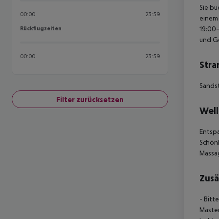
Sie bu
00:00
23:59
einem 
Rückflugzeiten
19:00–
Rückflugzeiten
und Ge
00:00
23:59
Stra
Sands
Filter zurücksetzen
Well
Entspa
Schönh
Massa
Zusä
- Bitt
Master