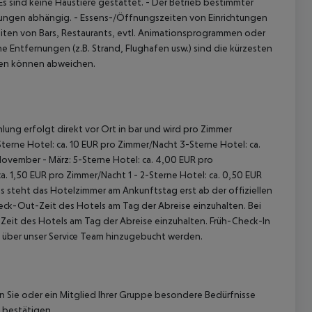
Es sind keine Haustiere gestattet.
- Der Betrieb bestimmter
gungen abhängig.
- Essens-/Öffnungszeiten von Einrichtungen
iten von Bars, Restaurants, evtl. Animationsprogrammen oder
Entfernungen (z.B. Strand, Flughafen usw.) sind die kürzesten
gen können abweichen.
lung erfolgt direkt vor Ort in bar und wird pro Zimmer
terne Hotel: ca. 10 EUR pro Zimmer/Nacht 3-Sterne Hotel: ca.
November - März: 5-Sterne Hotel: ca. 4,00 EUR pro
. 1,50 EUR pro Zimmer/Nacht 1 - 2-Sterne Hotel: ca. 0,50 EUR
 steht das Hotelzimmer am Ankunftstag erst ab der offiziellen
heck-Out-Zeit des Hotels am Tag der Abreise einzuhalten. Bei
-Zeit des Hotels am Tag der Abreise einzuhalten. Früh-Check-In
 über unser Service Team hinzugebucht werden.
nn Sie oder ein Mitglied Ihrer Gruppe besondere Bedürfnisse
 bestätigen.