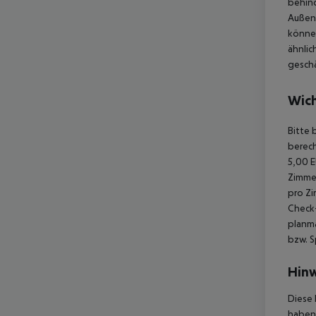
behind
Außen
können
ähnlic
geschä
Wich
Bitte 
berech
5,00 E
Zimmer
pro Zi
Check-
planmä
bzw. S
Hinw
Diese 
haben,