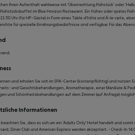
chen Ihren Aufenthalt wahlweise mit 'Übernachtung Frühstück' oder 'Hal
Frühstücksbuffet im Blue Horizon Restaurant. Ein frühes oder spätes Frü
22:30 Uhr (für HP-Gäste) in Form eines Table d'hôte und Á-la-carte, ebenf
richte für spezielle Ernährungsbedürfnisse sind verfügbar. Für das Abend
nd
trand.
ness
nnen und erholen Sie sich im SPA-Center (kostenpflichtig) und nutzen
eits- und Gesichtsbehandlungen, Aromatherapie, einer Maniküre & Pedik
gen und Schönheitsbehandlungen auf dem Zimmer (auf Anfrage) möglich
tzliche Informationen
e beachten Sie, dass es sich um ein 'Adults Only' Hotel handelt und somi
card, Diner Club und American Express werden akzeptiert.
- Check-In 14: