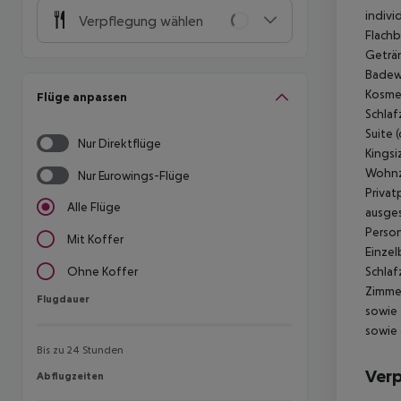
indivi
Verpflegung wählen
Flachb
Geträn
Badewa
Kosmet
Flüge anpassen
Schlaf
Suite (
Nur Direktflüge
Kingsi
Wohnzi
Nur Eurowings-Flüge
Privat
Alle Flüge
ausges
Person
Mit Koffer
Einzel
Schlaf
Ohne Koffer
Zimmer
Flugdauer
Flugdauer
sowie 
sowie 
Bis zu 24 Stunden
Ver
Abflugzeiten
Abflugzeiten