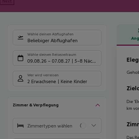
Next
Wähle deinen Abflughafen
Ang
Beliebiger Abflughafen
Hote
Wähle deinen Reisezeitraum
Eleg
09.08.26
–
07.08.27
5-8 Nächte
Gehobe
Wer wird verreisen
2 Erwachsene
Keine Kinder
Ziel
Die 'E
Zimmer & Verpflegung
km vo
Zim
Zimmertypen wählen
Das Re