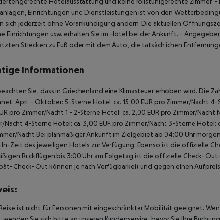
ertengerechte Hotelausstattung und keine rollstuhlgerechte Zimmer.
- 
anlagen, Einrichtungen und Dienstleistungen ist von den Wetterbedin
 sich jederzeit ohne Vorankündigung ändern. Die aktuellen Öffnungsze
he Einrichtungen usw. erhalten Sie im Hotel bei der Ankunft.
- Angegebene 
tzten Strecken zu Fuß oder mit dem Auto, die tatsächlichen Entfernun
tige Informationen
beachten Sie, dass in Griechenland eine Klimasteuer erhoben wird. Die Zah
net. April - Oktober: 5-Sterne Hotel: ca. 15,00 EUR pro Zimmer/Nacht 4-S
UR pro Zimmer/Nacht 1 - 2-Sterne Hotel: ca. 2,00 EUR pro Zimmer/Nacht 
/Nacht 4-Sterne Hotel: ca. 3,00 EUR pro Zimmer/Nacht 3-Sterne Hotel: ca
mmer/Nacht Bei planmäßiger Ankunft im Zielgebiet ab 04:00 Uhr morgens
In-Zeit des jeweiligen Hotels zur Verfügung. Ebenso ist die offizielle C
ßigen Rückflügen bis 3:00 Uhr am Folgetag ist die offizielle Check-Out
pät-Check-Out können je nach Verfügbarkeit und gegen einen Aufpreis
eis:
Reise ist nicht für Personen mit eingeschränkter Mobilität geeignet. We
 wenden Sie sich bitte an unseren Kundenservice, bevor Sie Ihre Buchung