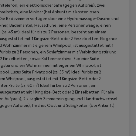
hltelefon, ein elektronischer Safe (gegen Aufpreis), zwei
hreibtisch, eine Minibar (bei Ankunft mit kostenlosen
on. Die Badezimmer verfügen über eine Hydromassage-Dusche und
ckner, Bademäntel, Hausschuhe, eine Personenwaage, einen
(ca. 45 m²)
Ideal für bis zu 2 Personen, besteht aus einem
sgestattet mit 1 Kingsize-Bett oder 2 Einzelbetten.
Elegance
nd Wohnzimmer mit eigenem Whirlpool, ist ausgestattet mit 1
für bis zu 2 Personen, ein Schlafzimmer mit Verbindungstür und
 2 Einzelbetten, sowie Kaffeemaschine.
Superior Suite
ungstür und ein Wohnzimmer mit eigenem Whirlpool, ist
npool.
Luxus Suite Privatpool (ca. 55 m²)
Ideal für bis zu 2
 akzeptieren
m Whirlpool, ausgestattet mit 1 Kingsize-Bett oder 2
ten-Suite (ca. 60 m²)
Ideal für bis zu 2 Personen, ein
usgestattet mit 1 Kingsize-Bett oder 2 Einzelbetten.
Für alle
en Aufpreis), 2 x täglich Zimmerreinigung und Handtuchwechsel
egen Aufpreis), frisches Obst und Süßigkeiten (bei Ankunft)