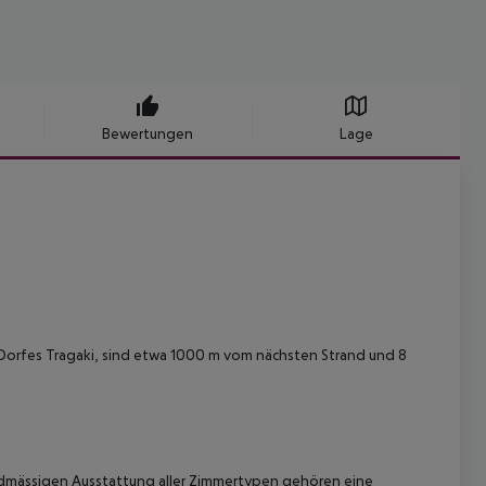
Bewertungen
Lage
n Dorfes Tragaki, sind etwa 1000 m vom nächsten Strand und 8
rdmässigen Ausstattung aller Zimmertypen gehören eine