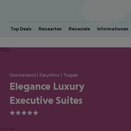
Top Deals
Reisearten
Reiseziele
Informationen
ious
Griechenland | Zakynthos | Tragaki
Elegance Luxury
Executive Suites
5