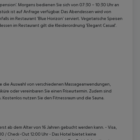
bpension'. Morgens bedienen Sie sich von 07:30 – 10:30 Uhr an
hstück ist auf Anfrage verfügbar. Das Abendessen wird von
alls im Restaurant 'Blue Horizon' serviert. Vegetarische Speisen
essen im Restaurant gilt die Kleiderordnung 'Elegant Casual'.
 Sie die Auswahl von verschiedenen Massageanwendungen,
üre oder vereinbaren Sie einen Friseurtermin. Zudem sind
.
Kostenlos nutzen Sie den Fitnessraum und die Sauna.
t erst ab dem Alter von 16 Jahren gebucht werden kann.
- Visa,
00 / Check-Out 12:00 Uhr
- Das Hotel bietet keine