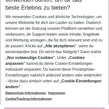
08.08.26
–
06.08.27
5-8 Nächte
beste Erlebnis zu bieten?
Wer wird verreisen
Wir verwenden Cookies und ähnliche Technologien, um
2 Erwachsene
Keine Kinder
unsere Webseite für dich am Laufen zu halten. Dadurch
können wir die Nutzung unserer Plattform verstehen und
Mehr Filter anzeigen
verbessern, dir Support bieten sowie Inhalte, Angebote
und Werbung anzeigen, die für dich relevant sind und zu
dir passen. Klicke auf
„Alle akzeptieren“
, wenn du
einverstanden bist. Dir reicht das Nötigste? Dann wähle
„Nur notwendige Cookies“
. Unter
„Cookies
anpassen“
kannst du deine Cookie-Einstellungen
Footer
Footer navigation
individuell anpassen. Du kannst deine Privatsphäre-
Über uns
Einstellungen natürlich jederzeit ändern oder widerrufen
AGB
– klicke dazu einfach unten auf
„Cookie-Einstellungen
Service & Hilfe
Bestpreisgarantie
ändern“
.
Datenschutz-Informationen
Impressum
Agenturbetreuung
Cookie-Einstellungen ändern
Folge uns
Barrierefreies Reisen
Cookie/Tracking-Informationen
Cookie-Richtlinie
Check-in
Datenschutz