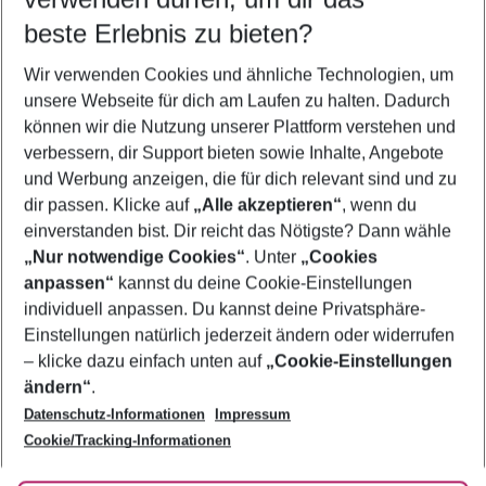
08.08.26
–
06.08.27
5-8 Nächte
beste Erlebnis zu bieten?
Wer wird verreisen
Wir verwenden Cookies und ähnliche Technologien, um
2 Erwachsene
Keine Kinder
unsere Webseite für dich am Laufen zu halten. Dadurch
können wir die Nutzung unserer Plattform verstehen und
Mehr Filter anzeigen
verbessern, dir Support bieten sowie Inhalte, Angebote
und Werbung anzeigen, die für dich relevant sind und zu
dir passen. Klicke auf
„Alle akzeptieren“
, wenn du
einverstanden bist. Dir reicht das Nötigste? Dann wähle
„Nur notwendige Cookies“
. Unter
„Cookies
anpassen“
kannst du deine Cookie-Einstellungen
Footer
Footer navigation
individuell anpassen. Du kannst deine Privatsphäre-
Über uns
Einstellungen natürlich jederzeit ändern oder widerrufen
AGB
– klicke dazu einfach unten auf
„Cookie-Einstellungen
Service & Hilfe
Bestpreisgarantie
ändern“
.
Datenschutz-Informationen
Impressum
Agenturbetreuung
Cookie-Einstellungen ändern
Folge uns
Barrierefreies Reisen
Cookie/Tracking-Informationen
Cookie-Richtlinie
Check-in
Datenschutz