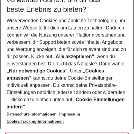
09.08.26
–
07.08.27
5-8 Nächte
beste Erlebnis zu bieten?
Wer wird verreisen
Wir verwenden Cookies und ähnliche Technologien, um
2 Erwachsene
Keine Kinder
unsere Webseite für dich am Laufen zu halten. Dadurch
können wir die Nutzung unserer Plattform verstehen und
Mehr Filter anzeigen
verbessern, dir Support bieten sowie Inhalte, Angebote
und Werbung anzeigen, die für dich relevant sind und zu
dir passen. Klicke auf
„Alle akzeptieren“
, wenn du
einverstanden bist. Dir reicht das Nötigste? Dann wähle
„Nur notwendige Cookies“
. Unter
„Cookies
anpassen“
kannst du deine Cookie-Einstellungen
Footer
Footer navigation
individuell anpassen. Du kannst deine Privatsphäre-
Über uns
Einstellungen natürlich jederzeit ändern oder widerrufen
AGB
– klicke dazu einfach unten auf
„Cookie-Einstellungen
Service & Hilfe
Bestpreisgarantie
ändern“
.
Datenschutz-Informationen
Impressum
Agenturbetreuung
Cookie-Einstellungen ändern
Folge uns
Barrierefreies Reisen
Cookie/Tracking-Informationen
Cookie-Richtlinie
Check-in
Datenschutz