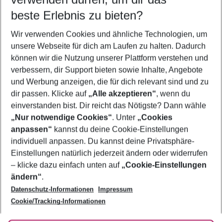
08.08.26
–
06.08.27
5-8 Nächte
beste Erlebnis zu bieten?
Wer wird verreisen
Wir verwenden Cookies und ähnliche Technologien, um
2 Erwachsene
Keine Kinder
unsere Webseite für dich am Laufen zu halten. Dadurch
können wir die Nutzung unserer Plattform verstehen und
Mehr Filter anzeigen
verbessern, dir Support bieten sowie Inhalte, Angebote
und Werbung anzeigen, die für dich relevant sind und zu
dir passen. Klicke auf
„Alle akzeptieren“
, wenn du
einverstanden bist. Dir reicht das Nötigste? Dann wähle
„Nur notwendige Cookies“
. Unter
„Cookies
anpassen“
kannst du deine Cookie-Einstellungen
Footer
Footer navigation
individuell anpassen. Du kannst deine Privatsphäre-
Über uns
Einstellungen natürlich jederzeit ändern oder widerrufen
AGB
– klicke dazu einfach unten auf
„Cookie-Einstellungen
Service & Hilfe
Bestpreisgarantie
ändern“
.
Datenschutz-Informationen
Impressum
Agenturbetreuung
Cookie-Einstellungen ändern
Folge uns
Barrierefreies Reisen
Cookie/Tracking-Informationen
Cookie-Richtlinie
Check-in
Datenschutz