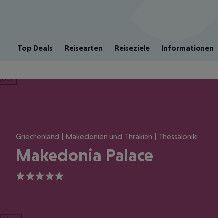
Top Deals
Reisearten
Reiseziele
Informationen
ious
Griechenland | Makedonien und Thrakien | Thessaloniki
Makedonia Palace
5