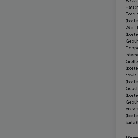
Wasser
Flatsc
Execut
(koste
29 m².
(koste
Gebühr
Doppel
Intern
Größe:
(koste
sowie 
(koste
Gebühr
(koste
Gebühr
erstat
(koste
Suite 