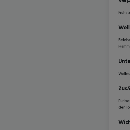
Ver
Frühst
Well
Belebe
Hammam
Unte
Welln
Zusä
Für be
den lo
Wich