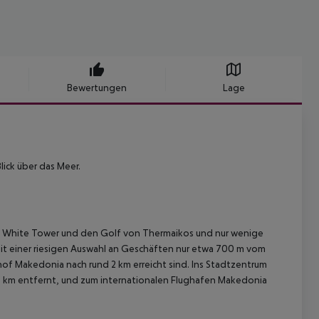
Bewertungen
Lage
lick über das Meer.
en White Tower und den Golf von Thermaikos und nur wenige
t einer riesigen Auswahl an Geschäften nur etwa 700 m vom
f Makedonia nach rund 2 km erreicht sind. Ins Stadtzentrum
75 km entfernt, und zum internationalen Flughafen Makedonia