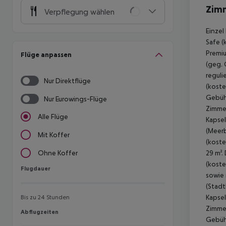
Zim
Verpflegung wählen
Einzel
Safe (
Premiu
Flüge anpassen
(geg. 
reguli
Nur Direktflüge
(koste
Gebühr
Nur Eurowings-Flüge
Zimmer
Alle Flüge
Kapsel
(Meerb
Mit Koffer
(koste
29 m².
Ohne Koffer
(koste
Flugdauer
Flugdauer
sowie 
(Stadt
Kapsel
Bis zu 24 Stunden
Zimmer
Abflugzeiten
Abflugzeiten
Gebühr