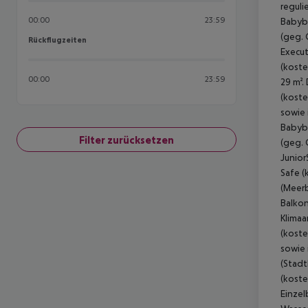
reguli
00:00
23:59
Babybe
(geg. 
Rückflugzeiten
Rückflugzeiten
Execut
(koste
00:00
23:59
29 m².
(koste
sowie 
Babybe
Filter zurücksetzen
(geg. 
Junior
Safe (
(Meerb
Balkon
Klimaa
(koste
sowie 
(Stadt
(koste
Einzel