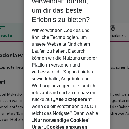
verwenden dürfen,
um dir das beste
Erlebnis zu bieten?
Wir verwenden Cookies und
ebote
Hotelbeschreibung
Hotelmerkmale
ähnliche Technologien, um
unsere Webseite für dich am
lbeschreibung
Laufen zu halten. Dadurch
donia Palace
können wir die Nutzung unserer
5
Plattform verstehen und
xushotel liegt im Stadtkern von Thessaloniki und bietet einen schönen B
verbessern, dir Support bieten
sowie Inhalte, Angebote und
ort
Werbung anzeigen, die für dich
relevant sind und zu dir passen.
tel Makedonia Palace ist ideal gelegen am Meer mit bester Sicht auf d
Klicke auf
„Alle akzeptieren“
,
uten vom internationalen Messezentrum. Es gibt ein Shoppingcenter mi
wenn du einverstanden bist. Dir
otel entfernt, während der Busbahnhof nach etwa 200 m und der Bahnho
man etwa 10 min. Die archäologische Stätte Vergina befindet sich etwa 
reicht das Nötigste? Dann wähle
s vom Hotel aus etwa 15 km.
„Nur notwendige Cookies“
.
Unter
„Cookies anpassen“