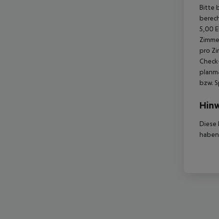
Bitte 
berech
5,00 E
Zimmer
pro Zi
Check-
planmä
bzw. S
Hinw
Diese 
haben,