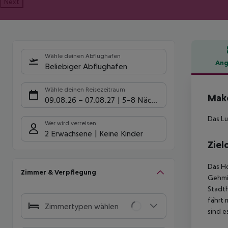
Next
Wähle deinen Abflughafen
Ang
Beliebiger Abflughafen
Hote
Wähle deinen Reisezeitraum
Make
09.08.26
–
07.08.27
5-8 Nächte
Das Lu
Wer wird verreisen
2 Erwachsene
Keine Kinder
Ziel
Das Ho
Zimmer & Verpflegung
Gehmin
Stadth
fährt 
Zimmertypen wählen
sind e