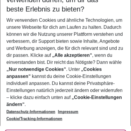
09.08.26
–
07.08.27
5-8 Nächte
beste Erlebnis zu bieten?
Wer wird verreisen
Wir verwenden Cookies und ähnliche Technologien, um
2 Erwachsene
Keine Kinder
unsere Webseite für dich am Laufen zu halten. Dadurch
können wir die Nutzung unserer Plattform verstehen und
Mehr Filter anzeigen
verbessern, dir Support bieten sowie Inhalte, Angebote
und Werbung anzeigen, die für dich relevant sind und zu
dir passen. Klicke auf
„Alle akzeptieren“
, wenn du
einverstanden bist. Dir reicht das Nötigste? Dann wähle
„Nur notwendige Cookies“
. Unter
„Cookies
anpassen“
kannst du deine Cookie-Einstellungen
Footer
Footer navigation
individuell anpassen. Du kannst deine Privatsphäre-
Über uns
Einstellungen natürlich jederzeit ändern oder widerrufen
AGB
– klicke dazu einfach unten auf
„Cookie-Einstellungen
Service & Hilfe
Bestpreisgarantie
ändern“
.
Datenschutz-Informationen
Impressum
Agenturbetreuung
Cookie-Einstellungen ändern
Folge uns
Barrierefreies Reisen
Cookie/Tracking-Informationen
Cookie-Richtlinie
Check-in
Datenschutz