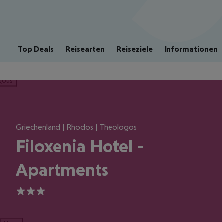
Top Deals
Reisearten
Reiseziele
Informationen
ious
Griechenland | Rhodos | Theologos
Filoxenia Hotel -
Apartments
3