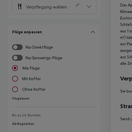
Das Ap
Verpflegung wählen
Klimaa
Esstis
Schlaf
aus 1 
Flüge anpassen
m²)
Ide
ein Pl
Nur Direktflüge
ausges
aus Sc
Nur Eurowings-Flüge
alle Z
Alle Flüge
Ver
Mit Koffer
Ohne Koffer
Sie bu
Flugdauer
Flugdauer
Stra
Bis zu 24 Stunden
Sand-/
Abflugzeiten
Abflugzeiten