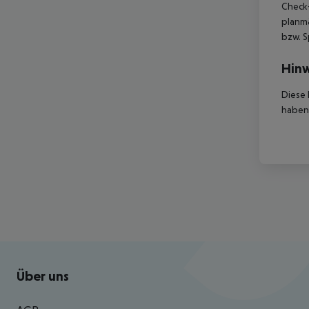
Check-
planmä
bzw. S
Hinw
Diese 
haben,
Footer
Footer navigation
Über uns