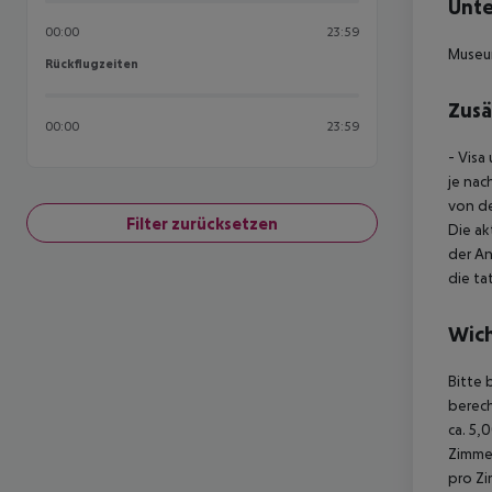
Unte
00:00
23:59
Museum
Rückflugzeiten
Rückflugzeiten
Zusä
00:00
23:59
- Visa
je nac
von d
Filter zurücksetzen
Die ak
der An
die ta
Wich
Bitte 
berec
ca. 5,
Zimme
pro Z