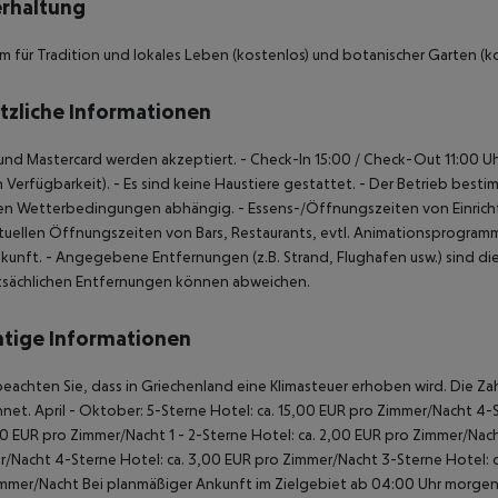
rhaltung
 für Tradition und lokales Leben (kostenlos) und botanischer Garten (ko
tzliche Informationen
 und Mastercard werden akzeptiert.
- Check-In 15:00 / Check-Out 11:00 U
h Verfügbarkeit).
- Es sind keine Haustiere gestattet.
- Der Betrieb besti
en Wetterbedingungen abhängig.
- Essens-/Öffnungszeiten von Einric
tuellen Öffnungszeiten von Bars, Restaurants, evtl. Animationsprogramme
kunft.
- Angegebene Entfernungen (z.B. Strand, Flughafen usw.) sind di
tsächlichen Entfernungen können abweichen.
tige Informationen
beachten Sie, dass in Griechenland eine Klimasteuer erhoben wird. Die Zah
hnet.
April - Oktober:
5-Sterne Hotel: ca. 15,00 EUR pro Zimmer/Nacht
4-S
00 EUR pro Zimmer/Nacht
1 - 2-Sterne Hotel: ca. 2,00 EUR pro Zimmer/Nac
r/Nacht
4-Sterne Hotel: ca. 3,00 EUR pro Zimmer/Nacht
3-Sterne Hotel: 
immer/Nacht
Bei planmäßiger Ankunft im Zielgebiet ab 04:00 Uhr morgens