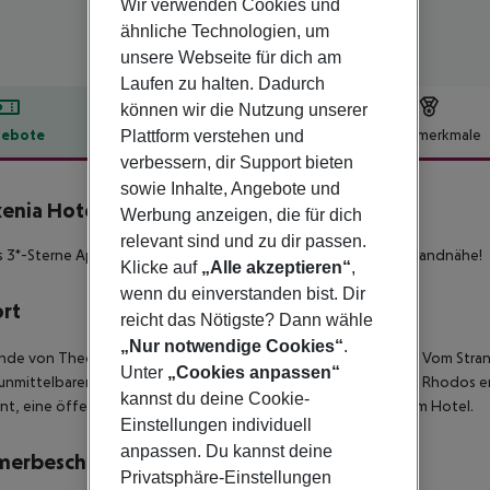
Wir verwenden Cookies und
ähnliche Technologien, um
unsere Webseite für dich am
Laufen zu halten. Dadurch
können wir die Nutzung unserer
ebote
Hotelbeschreibung
Hotelmerkmale
Plattform verstehen und
verbessern, dir Support bieten
lbeschreibung
sowie Inhalte, Angebote und
xenia Hotel - Apartments
Werbung anzeigen, die für dich
3
relevant sind und zu dir passen.
s 3*-Sterne Aparthotel inmitten eines Olivengartens und in Strandnähe!
Klicke auf
„Alle akzeptieren“
,
wenn du einverstanden bist. Dir
ort
reicht das Nötigste? Dann wähle
„Nur notwendige Cookies“
.
de von Theologos (Tholos) und ruhig gelegenes Aparthotel. Vom Strand
Unter
„Cookies anpassen“
 unmittelbaren Umgebung. Den internationalen Flughafen von Rhodos err
kannst du deine Cookie-
nt, eine öffentliche Bushaltestelle befindet sich direkt vor dem Hotel.
Einstellungen individuell
anpassen. Du kannst deine
merbeschreibung
Privatsphäre-Einstellungen