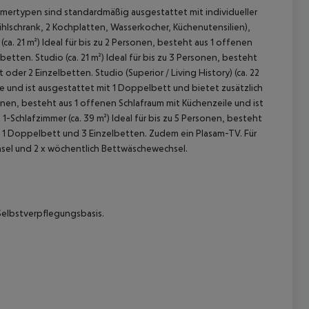
mmertypen sind standardmäßig ausgestattet mit individueller
hlschrank, 2 Kochplatten, Wasserkocher, Küchenutensilien),
(ca. 21 m²)
Ideal für bis zu 2 Personen, besteht aus 1 offenen
lbetten.
Studio (ca. 21 m²)
Ideal für bis zu 3 Personen, besteht
t oder 2 Einzelbetten.
Studio (Superior / Living History) (ca. 22
le und ist ausgestattet mit 1 Doppelbett und bietet zusätzlich
sonen, besteht aus 1 offenen Schlafraum mit Küchenzeile und ist
-Schlafzimmer (ca. 39 m²)
Ideal für bis zu 5 Personen, besteht
it 1 Doppelbett und 3 Einzelbetten. Zudem ein Plasam-TV.
Für
hsel und 2 x wöchentlich Bettwäschewechsel.
 akzeptieren
 Selbstverpflegungsbasis.