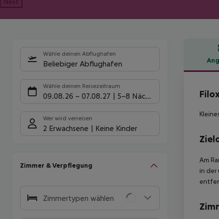
Next
Wähle deinen Abflughafen
Ang
Beliebiger Abflughafen
Hote
Wähle deinen Reisezeitraum
Filo
09.08.26
–
07.08.27
5-8 Nächte
Kleine
Wer wird verreisen
2 Erwachsene
Keine Kinder
Ziel
Am Ran
Zimmer & Verpflegung
in der
entfer
Zimmertypen wählen
Zim