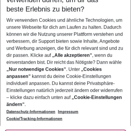
09.08.26
–
07.08.27
5-8 Nächte
beste Erlebnis zu bieten?
Wer wird verreisen
Wir verwenden Cookies und ähnliche Technologien, um
2 Erwachsene
Keine Kinder
unsere Webseite für dich am Laufen zu halten. Dadurch
können wir die Nutzung unserer Plattform verstehen und
Mehr Filter anzeigen
verbessern, dir Support bieten sowie Inhalte, Angebote
und Werbung anzeigen, die für dich relevant sind und zu
dir passen. Klicke auf
„Alle akzeptieren“
, wenn du
einverstanden bist. Dir reicht das Nötigste? Dann wähle
„Nur notwendige Cookies“
. Unter
„Cookies
anpassen“
kannst du deine Cookie-Einstellungen
Footer
Footer navigation
individuell anpassen. Du kannst deine Privatsphäre-
Über uns
Einstellungen natürlich jederzeit ändern oder widerrufen
AGB
– klicke dazu einfach unten auf
„Cookie-Einstellungen
Service & Hilfe
Bestpreisgarantie
ändern“
.
Datenschutz-Informationen
Impressum
Agenturbetreuung
Cookie-Einstellungen ändern
Folge uns
Barrierefreies Reisen
Cookie/Tracking-Informationen
Cookie-Richtlinie
Check-in
Datenschutz