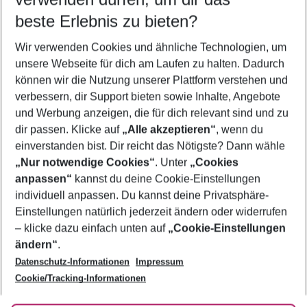
12.08.26
–
10.08.27
5-8 Nächte
beste Erlebnis zu bieten?
Wer wird verreisen
Wir verwenden Cookies und ähnliche Technologien, um
2 Erwachsene
Keine Kinder
unsere Webseite für dich am Laufen zu halten. Dadurch
können wir die Nutzung unserer Plattform verstehen und
Mehr Filter anzeigen
verbessern, dir Support bieten sowie Inhalte, Angebote
und Werbung anzeigen, die für dich relevant sind und zu
dir passen. Klicke auf
„Alle akzeptieren“
, wenn du
einverstanden bist. Dir reicht das Nötigste? Dann wähle
„Nur notwendige Cookies“
. Unter
„Cookies
anpassen“
kannst du deine Cookie-Einstellungen
Footer
Footer navigation
individuell anpassen. Du kannst deine Privatsphäre-
Über uns
Einstellungen natürlich jederzeit ändern oder widerrufen
AGB
– klicke dazu einfach unten auf
„Cookie-Einstellungen
Service & Hilfe
Bestpreisgarantie
ändern“
.
Datenschutz-Informationen
Impressum
Agenturbetreuung
Cookie-Einstellungen ändern
Folge uns
Barrierefreies Reisen
Cookie/Tracking-Informationen
Cookie-Richtlinie
Check-in
Datenschutz