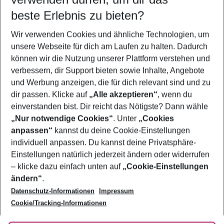
09.08.26
–
07.08.27
5-8 Nächte
beste Erlebnis zu bieten?
Wer wird verreisen
Wir verwenden Cookies und ähnliche Technologien, um
2 Erwachsene
Keine Kinder
unsere Webseite für dich am Laufen zu halten. Dadurch
können wir die Nutzung unserer Plattform verstehen und
Mehr Filter anzeigen
verbessern, dir Support bieten sowie Inhalte, Angebote
und Werbung anzeigen, die für dich relevant sind und zu
dir passen. Klicke auf
„Alle akzeptieren“
, wenn du
einverstanden bist. Dir reicht das Nötigste? Dann wähle
„Nur notwendige Cookies“
. Unter
„Cookies
anpassen“
kannst du deine Cookie-Einstellungen
Footer
Footer navigation
individuell anpassen. Du kannst deine Privatsphäre-
Über uns
Einstellungen natürlich jederzeit ändern oder widerrufen
AGB
– klicke dazu einfach unten auf
„Cookie-Einstellungen
Service & Hilfe
Bestpreisgarantie
ändern“
.
Datenschutz-Informationen
Impressum
Agenturbetreuung
Cookie-Einstellungen ändern
Folge uns
Barrierefreies Reisen
Cookie/Tracking-Informationen
Cookie-Richtlinie
Check-in
Datenschutz