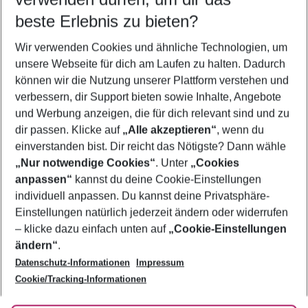
10.08.26
–
08.08.27
5-8 Nächte
beste Erlebnis zu bieten?
Wer wird verreisen
Wir verwenden Cookies und ähnliche Technologien, um
2 Erwachsene
Keine Kinder
unsere Webseite für dich am Laufen zu halten. Dadurch
können wir die Nutzung unserer Plattform verstehen und
Mehr Filter anzeigen
verbessern, dir Support bieten sowie Inhalte, Angebote
und Werbung anzeigen, die für dich relevant sind und zu
dir passen. Klicke auf
„Alle akzeptieren“
, wenn du
einverstanden bist. Dir reicht das Nötigste? Dann wähle
„Nur notwendige Cookies“
. Unter
„Cookies
anpassen“
kannst du deine Cookie-Einstellungen
Footer
Footer navigation
individuell anpassen. Du kannst deine Privatsphäre-
Über uns
Einstellungen natürlich jederzeit ändern oder widerrufen
AGB
– klicke dazu einfach unten auf
„Cookie-Einstellungen
Service & Hilfe
Bestpreisgarantie
ändern“
.
Datenschutz-Informationen
Impressum
Agenturbetreuung
Cookie-Einstellungen ändern
Folge uns
Barrierefreies Reisen
Cookie/Tracking-Informationen
Cookie-Richtlinie
Check-in
Datenschutz