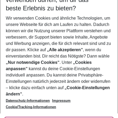
09.08.26
–
07.08.27
5-8 Nächte
beste Erlebnis zu bieten?
Wer wird verreisen
Wir verwenden Cookies und ähnliche Technologien, um
2 Erwachsene
Keine Kinder
unsere Webseite für dich am Laufen zu halten. Dadurch
können wir die Nutzung unserer Plattform verstehen und
Mehr Filter anzeigen
verbessern, dir Support bieten sowie Inhalte, Angebote
und Werbung anzeigen, die für dich relevant sind und zu
dir passen. Klicke auf
„Alle akzeptieren“
, wenn du
einverstanden bist. Dir reicht das Nötigste? Dann wähle
„Nur notwendige Cookies“
. Unter
„Cookies
anpassen“
kannst du deine Cookie-Einstellungen
Footer
Footer navigation
individuell anpassen. Du kannst deine Privatsphäre-
Über uns
Einstellungen natürlich jederzeit ändern oder widerrufen
AGB
– klicke dazu einfach unten auf
„Cookie-Einstellungen
Service & Hilfe
Bestpreisgarantie
ändern“
.
Datenschutz-Informationen
Impressum
Agenturbetreuung
Cookie-Einstellungen ändern
Folge uns
Barrierefreies Reisen
Cookie/Tracking-Informationen
Cookie-Richtlinie
Check-in
Datenschutz