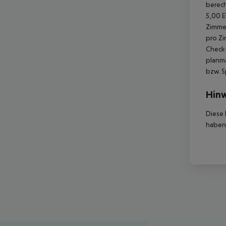
berech
5,00 E
Zimmer
pro Zi
Check-
planmä
bzw. S
Hinw
Diese 
haben,