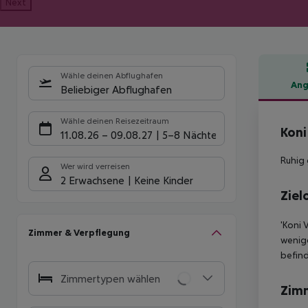
Next
Wähle deinen Abflughafen
Ang
Beliebiger Abflughafen
Hote
Wähle deinen Reisezeitraum
Koni
11.08.26
–
09.08.27
5-8 Nächte
Ruhig 
Wer wird verreisen
2 Erwachsene
Keine Kinder
Ziel
'Koni 
Zimmer & Verpflegung
wenige
befind
Zimmertypen wählen
Zim