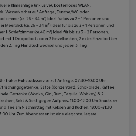
uelle Klimaanlage (inklusive), kostenloses WLAN,
rank, Wasserkocher auf Anfrage, Dusche/WC oder
lzimmer (ca. 26 - 34 m²)
Ideal für bis zu 2 + 1 Personen und
 Meerblick (ca. 26 - 34 m²)
Ideal für bis zu 2 + 1 Personen und
er 1-Schlafzimmer (ca.40 m²)
Ideal für bis zu 3 + 2 Personen,
tet mit 1 Doppelbett oder 2 Einzelbetten, 2 extra Einzelbetten
jeden 2. Tag Handtuchwechsel und jeden 3. Tag
 akzeptieren
r früher Frühstücksservice auf Anfrage.
07:30-10:00 Uhr
rfrischungsgetränke, Säfte (Konzentrat), Schokolade, Kaffee,
tionale Getränke (Wodka, Gin, Rum, Tequila, Whiskey) & 2
 Flaschen, Sekt & Sekt gegen Aufpreis.
11:00-12:00 Uhr Snacks an
und Tee am N achmittag mit Keksen und Kuchen.
19:00-21:30
7:00 Uhr.
Zum Abendessen ist eine elegante, legere