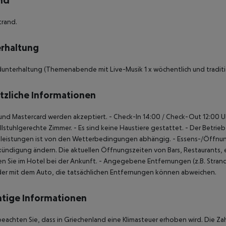
nd
trand.
rhaltung
nterhaltung (Themenabende mit Live-Musik 1 x wöchentlich und traditio
tzliche Informationen
 und Mastercard werden akzeptiert.
- Check-In 14:00 / Check-Out 12:00 U
llstuhlgerechte Zimmer.
- Es sind keine Haustiere gestattet.
- Der Betrie
tleistungen ist von den Wetterbedingungen abhängig.
- Essens-/Öffnun
ündigung ändern. Die aktuellen Öffnungszeiten von Bars, Restaurants, 
en Sie im Hotel bei der Ankunft.
- Angegebene Entfernungen (z.B. Strand,
er mit dem Auto, die tatsächlichen Entfernungen können abweichen.
tige Informationen
beachten Sie, dass in Griechenland eine Klimasteuer erhoben wird. Die Zah