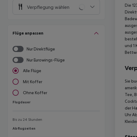
Die 12
Verpflegung wählen
Direkt
Badew
ausges
ausges
Flüge anpassen
besteh
und 1 
Nur Direktflüge
Bettw
Nur Eurowings-Flüge
Ver
Alle Flüge
Sie bu
Mit Koffer
amerik
Ohne Koffer
Tee, B
Cockta
Flugdauer
Flugdauer
der Ha
Uhr Ab
Bis zu 24 Stunden
Kleide
Abflugzeiten
Abflugzeiten