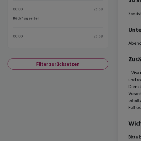
Stra
00:00
23:59
Sands
Rückflugzeiten
Rückflugzeiten
Unte
00:00
23:59
Abendu
Zusä
Filter zurücksetzen
- Visa
und ro
Diens
Vorank
erhalt
Fuß od
Wich
Bitte 