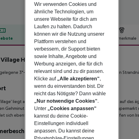
Wir verwenden Cookies und
ähnliche Technologien, um
unsere Webseite für dich am
Laufen zu halten. Dadurch
können wir die Nutzung unserer
ebote
Hotelbeschreibung
Hotelmerkmale
Plattform verstehen und
lbeschreibung
verbessern, dir Support bieten
sowie Inhalte, Angebote und
 Village Hotel
Werbung anzeigen, die für dich
3
relevant sind und zu dir passen.
gelegene 3*-Sterne Apartment-Anlage, kinderfreundlich und in Strandn
Klicke auf
„Alle akzeptieren“
,
wenn du einverstanden bist. Dir
ort
reicht das Nötigste? Dann wähle
„Nur notwendige Cookies“
.
Village' liegt an einem Hang, mit einer wunderschönen Aussicht auf das ä
Unter
„Cookies anpassen“
n Gehminuten Restaurants, Bars, Souvenirgeschäfte, einen Supermarkt
et sich ebenfalls nur etwa 800 Meter entfernt und den Flughafen von Irak
kannst du deine Cookie-
Einstellungen individuell
merbeschreibung
anpassen. Du kannst deine
Privatsphäre-Einstellungen