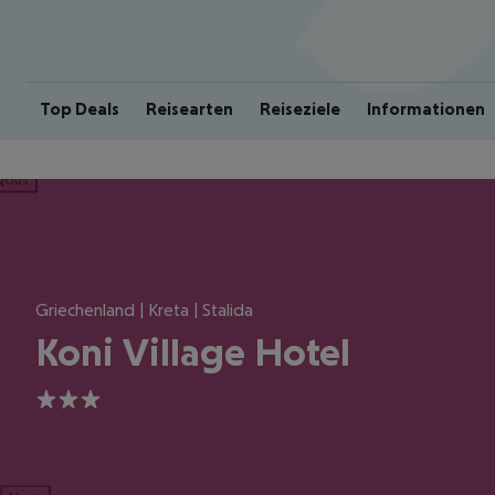
Top Deals
Reisearten
Reiseziele
Informationen
ious
Griechenland | Kreta | Stalida
Koni Village Hotel
3