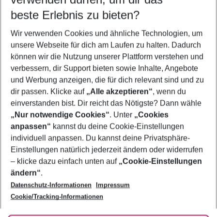
09.08.26
–
07.08.27
5-8 Nächte
beste Erlebnis zu bieten?
Wer wird verreisen
Wir verwenden Cookies und ähnliche Technologien, um
2 Erwachsene
Keine Kinder
unsere Webseite für dich am Laufen zu halten. Dadurch
können wir die Nutzung unserer Plattform verstehen und
Mehr Filter anzeigen
verbessern, dir Support bieten sowie Inhalte, Angebote
und Werbung anzeigen, die für dich relevant sind und zu
dir passen. Klicke auf
„Alle akzeptieren“
, wenn du
einverstanden bist. Dir reicht das Nötigste? Dann wähle
„Nur notwendige Cookies“
. Unter
„Cookies
anpassen“
kannst du deine Cookie-Einstellungen
Footer
Footer navigation
individuell anpassen. Du kannst deine Privatsphäre-
Über uns
Einstellungen natürlich jederzeit ändern oder widerrufen
AGB
– klicke dazu einfach unten auf
„Cookie-Einstellungen
Service & Hilfe
Bestpreisgarantie
ändern“
.
Datenschutz-Informationen
Impressum
Agenturbetreuung
Cookie-Einstellungen ändern
Folge uns
Barrierefreies Reisen
Cookie/Tracking-Informationen
Cookie-Richtlinie
Check-in
Datenschutz