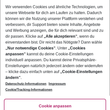
Wer wird verreisen
Wir verwenden Cookies und ähnliche Technologien, um
2 Erwachsene
Keine Kinder
unsere Webseite für dich am Laufen zu halten. Dadurch
können wir die Nutzung unserer Plattform verstehen und
Mehr Filter anzeigen
verbessern, dir Support bieten sowie Inhalte, Angebote
und Werbung anzeigen, die für dich relevant sind und zu
dir passen. Klicke auf
„Alle akzeptieren“
, wenn du
einverstanden bist. Dir reicht das Nötigste? Dann wähle
„Nur notwendige Cookies“
. Unter
„Cookies
anpassen“
kannst du deine Cookie-Einstellungen
Footer
Footer navigation
individuell anpassen. Du kannst deine Privatsphäre-
Über uns
Einstellungen natürlich jederzeit ändern oder widerrufen
AGB
– klicke dazu einfach unten auf
„Cookie-Einstellungen
Service & Hilfe
Bestpreisgarantie
ändern“
.
Datenschutz-Informationen
Impressum
Agenturbetreuung
Cookie-Einstellungen ändern
Folge uns
Barrierefreies Reisen
Cookie/Tracking-Informationen
Cookie-Richtlinie
Check-in
Datenschutz
FAQ
Fakten
Cookie anpassen
HanseMerkur Reiseversicherung
Flexibel buchen