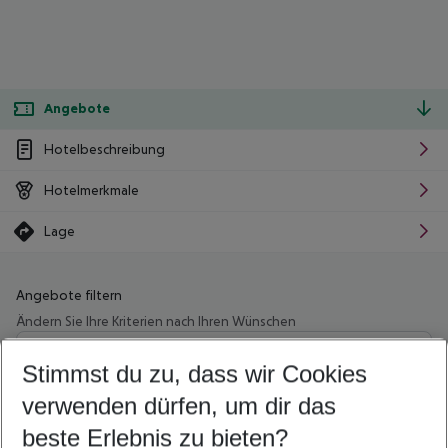
Angebote
Hotelbeschreibung
Hotelmerkmale
Lage
Angebote filtern
Ändern Sie Ihre Kriterien nach Ihren Wünschen
Wähle deinen Abflughafen
Beliebiger Abflughafen
Stimmst du zu, dass wir Cookies
verwenden dürfen, um dir das
Wähle deinen Reisezeitraum
11.08.26
–
09.08.27
5-8 Nächte
beste Erlebnis zu bieten?