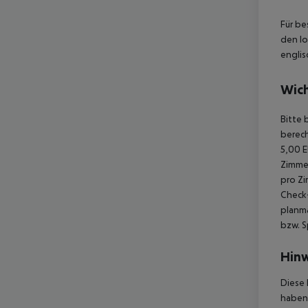
Für be
den lo
englis
Wich
Bitte 
berech
5,00 E
Zimmer
pro Zi
Check-
planmä
bzw. S
Hinw
Diese 
haben,