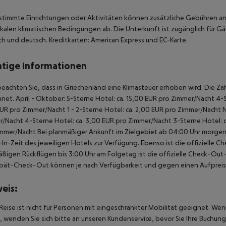
stimmte Einrichtungen oder Aktivitäten können zusätzliche Gebühren anf
kalen klimatischen Bedingungen ab. Die Unterkunft ist zugänglich für Gä
ch und deutsch. Kreditkarten: American Express und EC-Karte.
tige Informationen
beachten Sie, dass in Griechenland eine Klimasteuer erhoben wird. Die Zah
net. April - Oktober: 5-Sterne Hotel: ca. 15,00 EUR pro Zimmer/Nacht 4-S
UR pro Zimmer/Nacht 1 - 2-Sterne Hotel: ca. 2,00 EUR pro Zimmer/Nacht 
/Nacht 4-Sterne Hotel: ca. 3,00 EUR pro Zimmer/Nacht 3-Sterne Hotel: ca
mmer/Nacht Bei planmäßiger Ankunft im Zielgebiet ab 04:00 Uhr morgens
In-Zeit des jeweiligen Hotels zur Verfügung. Ebenso ist die offizielle C
ßigen Rückflügen bis 3:00 Uhr am Folgetag ist die offizielle Check-Out
pät-Check-Out können je nach Verfügbarkeit und gegen einen Aufpreis
eis:
Reise ist nicht für Personen mit eingeschränkter Mobilität geeignet. We
 wenden Sie sich bitte an unseren Kundenservice, bevor Sie Ihre Buchung