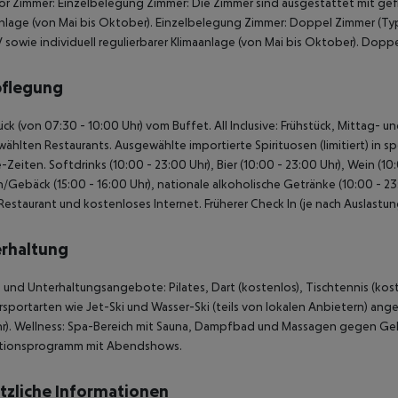
or Zimmer: Einzelbelegung Zimmer: Die Zimmer sind ausgestattet mit gefl
nlage (von Mai bis Oktober). Einzelbelegung Zimmer: Doppel Zimmer (Ty
 sowie individuell regulierbarer Klimaanlage (von Mai bis Oktober). Dopp
pflegung
ück (von 07:30 - 10:00 Uhr) vom Buffet. All Inclusive: Frühstück, Mittag
ählten Restaurants. Ausgewählte importierte Spirituosen (limitiert) in s
e-Zeiten. Softdrinks (10:00 - 23:00 Uhr), Bier (10:00 - 23:00 Uhr), Wein (10
/Gebäck (15:00 - 16:00 Uhr), nationale alkoholische Getränke (10:00 - 23:0
Restaurant und kostenloses Internet. Früherer Check In (je nach Auslastu
rhaltung
 und Unterhaltungsangebote: Pilates, Dart (kostenlos), Tischtennis (kos
sportarten wie Jet-Ski und Wasser-Ski (teils von lokalen Anbietern) ang
). Wellness: Spa-Bereich mit Sauna, Dampfbad und Massagen gegen Gebü
tionsprogramm mit Abendshows.
tzliche Informationen