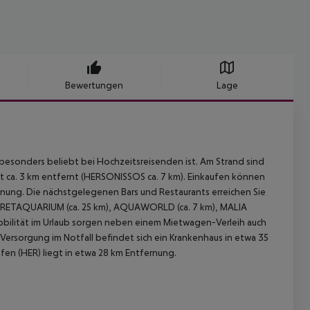
Bewertungen
Lage
 besonders beliebt bei Hochzeitsreisenden ist. Am Strand sind
 ca. 3 km entfernt (HERSONISSOS ca. 7 km). Einkaufen können
rnung. Die nächstgelegenen Bars und Restaurants erreichen Sie
: CRETAQUARIUM (ca. 25 km), AQUAWORLD (ca. 7 km), MALIA
obilität im Urlaub sorgen neben einem Mietwagen-Verleih auch
n Versorgung im Notfall befindet sich ein Krankenhaus in etwa 35
afen (HER) liegt in etwa 28 km Entfernung.