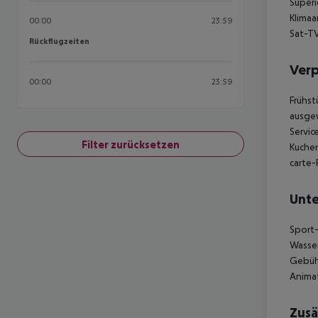
Superi
Klimaa
00:00
23:59
Sat-TV
Rückflugzeiten
Rückflugzeiten
Ver
00:00
23:59
Frühst
ausgew
Servic
Filter zurücksetzen
Kuchen
carte-
Unte
Sport-
Wasser
Gebühr
Anima
Zusä