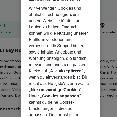
Wir verwenden Cookies und
ähnliche Technologien, um
unsere Webseite für dich am
Laufen zu halten. Dadurch
ebote
Hotelbeschreibung
Hotelmerkmale
können wir die Nutzung unserer
Plattform verstehen und
lbeschreibung
verbessern, dir Support bieten
us Bay Hotel & Apartments
sowie Inhalte, Angebote und
4
Werbung anzeigen, die für dich
elbar am Sandstrand liegt das Hotel Cactus Bay Hotel (Adults only), das
relevant sind und zu dir passen.
schirme und Sonnenliegen gegen Gebühr verfügbar. Die Stadt MALIA ist
Klicke auf
„Alle akzeptieren“
,
 diversen Geschäften sowie in einem Lebensmittelmarkt in ca. 50 m Entfe
wenn du einverstanden bist. Dir
und 10 m. Folgende Sehenswürdigkeiten sind vom Hotel aus erreichbar
reicht das Nötigste? Dann wähle
 (ca. 5 km), KNOSSOS (ca. 40 km) und AGIOS NIKOLAOS (ca. 25 km). Für M
torrad-Verleih und eine Bushaltestelle (ca. 150 m entfernt). Zur ärztliche
„Nur notwendige Cookies“
.
fernung. Der Flughafen (CHQ) ist ca. 177 km entfernt. Ein weiterer Flugh
Unter
„Cookies anpassen“
kannst du deine Cookie-
merbeschreibung
Einstellungen individuell
anpassen. Du kannst deine