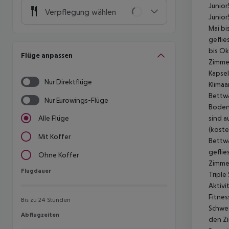
Junior
Verpflegung wählen
Junior
Mai bi
geflie
bis Ok
Flüge anpassen
Zimmer
Kapsel
Nur Direktflüge
Klimaa
Bettwä
Nur Eurowings-Flüge
Boden 
sind a
Alle Flüge
(koste
Mit Koffer
Bettwä
geflie
Ohne Koffer
Zimmer
Flugdauer
Flugdauer
Triple
Aktivi
Fitnes
Bis zu 24 Stunden
Schwes
Abflugzeiten
Abflugzeiten
den Zi