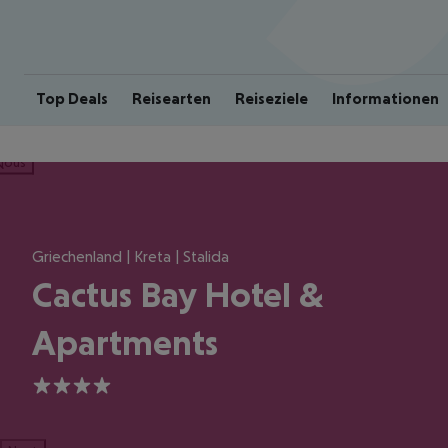
Top Deals
Reisearten
Reiseziele
Informationen
ious
Griechenland | Kreta | Stalida
Cactus Bay Hotel &
Apartments
4