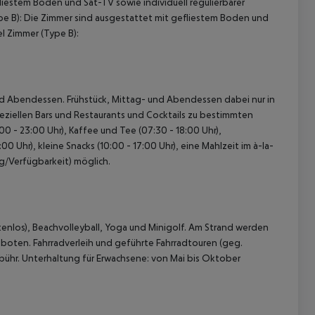
iestem Boden und Sat-TV sowie individuell regulierbarer
pe B): Die Zimmer sind ausgestattet mit gefliestem Boden und
el Zimmer (Type B):
- und Abendessen. Frühstück, Mittag- und Abendessen dabei nur in
peziellen Bars und Restaurants und Cocktails zu bestimmten
:00 - 23:00 Uhr), Kaffee und Tee (07:30 - 18:00 Uhr),
0 Uhr), kleine Snacks (10:00 - 17:00 Uhr), eine Mahlzeit im à-la-
ng/Verfügbarkeit) möglich.
tenlos), Beachvolleyball, Yoga und Minigolf. Am Strand werden
eboten. Fahrradverleih und geführte Fahrradtouren (geg.
hr. Unterhaltung für Erwachsene: von Mai bis Oktober