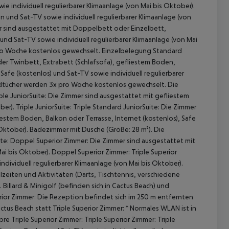
e individuell regulierbarer Klimaanlage (von Mai bis Oktober).
 und Sat-TV sowie individuell regulierbarer Klimaanlage (von
 sind ausgestattet mit Doppelbett oder Einzelbett,
und Sat-TV sowie individuell regulierbarer Klimaanlage (von Mai
pro Woche kostenlos gewechselt. Einzelbelegung Standard
er Twinbett, Extrabett (Schlafsofa), gefliestem Boden,
Safe (kostenlos) und Sat-TV sowie individuell regulierbarer
ndtücher werden 3x pro Woche kostenlos gewechselt. Die
le JuniorSuite: Die Zimmer sind ausgestattet mit gefliestem
r). Triple JuniorSuite: Triple Standard JuniorSuite: Die Zimmer
estem Boden, Balkon oder Terrasse, Internet (kostenlos), Safe
 akzeptieren
s Oktober). Badezimmer mit Dusche (Größe: 28 m²). Die
te: Doppel Superior Zimmer: Die Zimmer sind ausgestattet mit
ai bis Oktober). Doppel Superior Zimmer: Triple Superior
dividuell regulierbarer Klimaanlage (von Mai bis Oktober).
ahlzeiten und Aktivitäten (Darts, Tischtennis, verschiedene
 Billard & Minigolf (befinden sich in Cactus Beach) und
rior Zimmer: Die Rezeption befindet sich im 250 m entfernten
us Beach statt Triple Superior Zimmer: * Normales WLAN ist in
 Triple Superior Zimmer: Triple Superior Zimmer: Triple