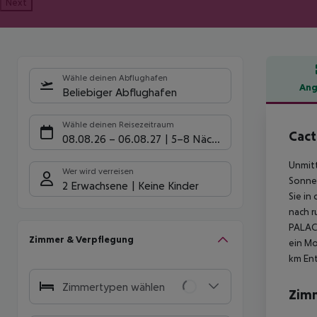
Next
Wähle deinen Abflughafen
Ang
Beliebiger Abflughafen
Hote
Wähle deinen Reisezeitraum
Cact
08.08.26
–
06.08.27
5-8 Nächte
Unmitt
Wer wird verreisen
Sonnen
2 Erwachsene
Keine Kinder
Sie in
nach r
PALACE
Zimmer & Verpflegung
ein Mo
km Ent
Zimmertypen wählen
Zim