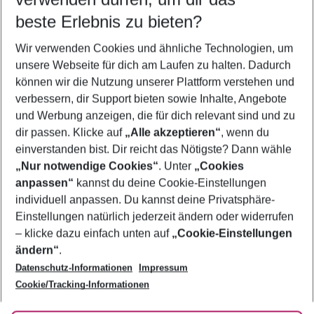
12.08.26
–
10.08.27
5-8 Nächte
beste Erlebnis zu bieten?
Wer wird verreisen
Wir verwenden Cookies und ähnliche Technologien, um
2 Erwachsene
Keine Kinder
unsere Webseite für dich am Laufen zu halten. Dadurch
können wir die Nutzung unserer Plattform verstehen und
Mehr Filter anzeigen
verbessern, dir Support bieten sowie Inhalte, Angebote
und Werbung anzeigen, die für dich relevant sind und zu
dir passen. Klicke auf
„Alle akzeptieren“
, wenn du
einverstanden bist. Dir reicht das Nötigste? Dann wähle
„Nur notwendige Cookies“
. Unter
„Cookies
anpassen“
kannst du deine Cookie-Einstellungen
Footer
Footer navigation
individuell anpassen. Du kannst deine Privatsphäre-
Über uns
Einstellungen natürlich jederzeit ändern oder widerrufen
AGB
– klicke dazu einfach unten auf
„Cookie-Einstellungen
Service & Hilfe
Bestpreisgarantie
ändern“
.
Datenschutz-Informationen
Impressum
Agenturbetreuung
Cookie-Einstellungen ändern
Folge uns
Barrierefreies Reisen
Cookie/Tracking-Informationen
Cookie-Richtlinie
Check-in
Datenschutz