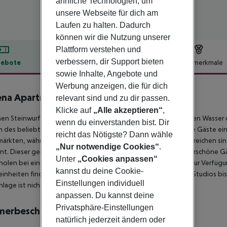
ähnliche Technologien, um
unsere Webseite für dich am
Laufen zu halten. Dadurch
können wir die Nutzung unserer
Plattform verstehen und
verbessern, dir Support bieten
ebote
Hotelbeschreibung
Hotelmerkmale
sowie Inhalte, Angebote und
lbeschreibung
Werbung anzeigen, die für dich
na Apartments Stalida
relevant sind und zu dir passen.
3
Klicke auf
„Alle akzeptieren“
,
nen Steinwurf von einem goldenen Sandstrand und dem warmen Wasser de
wenn du einverstanden bist. Dir
 des beliebten Ferienortes Stalis. In der Umgebung finden die Gäste ein
reicht das Nötigste? Dann wähle
ärkten, während die Dörfer Hersonissos und Malia leicht zu erreichen sin
„Nur notwendige Cookies“
.
nt. Dieser gemütliche Apartmentkomplex verfügt über wunderschöne Gä
Unter
„Cookies anpassen“
holen bei einem Drink. Kostenfreies WLAN steht den Gästen zur Verfügu
kannst du deine Cookie-
nheiten finden, die allen Bedürfnissen gerecht werden, von Studios bis
Einstellungen individuell
nlage ist nicht inbegriffen und wird vor Ort im Hotel bezahlt.
anpassen. Du kannst deine
Privatsphäre-Einstellungen
merbeschreibung
natürlich jederzeit ändern oder