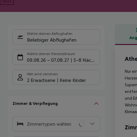
Next
Wähle deinen Abflughafen
Ang
Beliebiger Abflughafen
Hote
Wähle deinen Reisezeitraum
Athe
09.08.26
–
07.08.27
5-8 Nächte
Nur ei
Wer wird verreisen
Herzen
2 Erwachsene
Keine Kinder
Superm
entfer
und Er
Zimmer & Verpflegung
Wohnei
Klimaa
Zimmertypen wählen
Zim