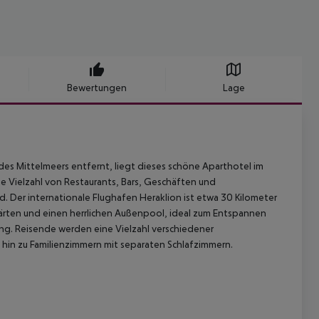
Bewertungen
Lage
s Mittelmeers entfernt, liegt dieses schöne Aparthotel im
e Vielzahl von Restaurants, Bars, Geschäften und
d. Der internationale Flughafen Heraklion ist etwa 30 Kilometer
rten und einen herrlichen Außenpool, ideal zum Entspannen
ng. Reisende werden eine Vielzahl verschiedener
 hin zu Familienzimmern mit separaten Schlafzimmern.