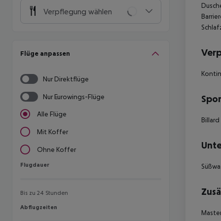
Dusche
Verpflegung wählen
Barrie
Schlaf
Ver
Flüge anpassen
Kontin
Nur Direktflüge
Nur Eurowings-Flüge
Spor
Alle Flüge
Billard
Mit Koffer
Unte
Ohne Koffer
Flugdauer
Flugdauer
Süßwa
Zusä
Bis zu 24 Stunden
Abflugzeiten
Abflugzeiten
Master