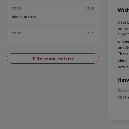
00:00
23:59
Wich
Rückflugzeiten
Rückflugzeiten
Bitte 
berech
00:00
23:59
5,00 E
Zimmer
pro Zi
Check-
Filter zurücksetzen
planmä
bzw. S
Hinw
Diese 
haben,