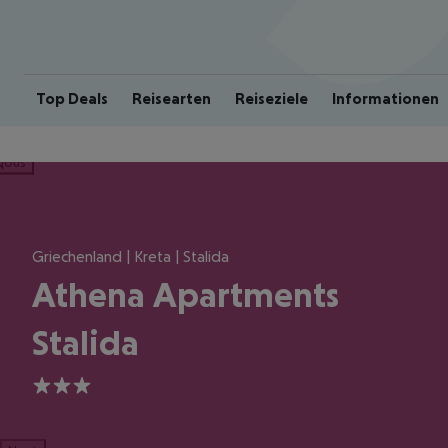
Top Deals
Reisearten
Reiseziele
Informationen
ious
Griechenland | Kreta | Stalida
Athena Apartments
Stalida
3