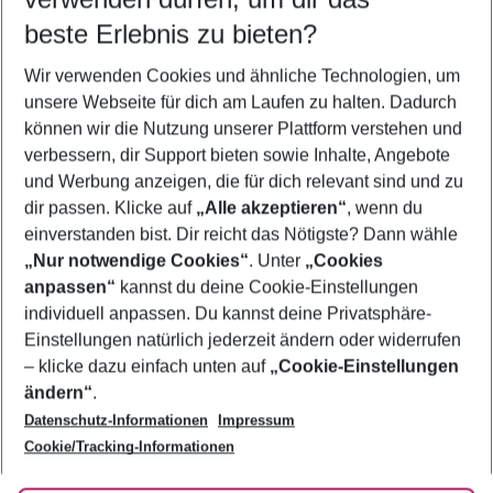
09.08.26
–
07.08.27
5-8 Nächte
beste Erlebnis zu bieten?
Wer wird verreisen
Wir verwenden Cookies und ähnliche Technologien, um
2 Erwachsene
Keine Kinder
unsere Webseite für dich am Laufen zu halten. Dadurch
können wir die Nutzung unserer Plattform verstehen und
Mehr Filter anzeigen
verbessern, dir Support bieten sowie Inhalte, Angebote
und Werbung anzeigen, die für dich relevant sind und zu
dir passen. Klicke auf
„Alle akzeptieren“
, wenn du
einverstanden bist. Dir reicht das Nötigste? Dann wähle
„Nur notwendige Cookies“
. Unter
„Cookies
anpassen“
kannst du deine Cookie-Einstellungen
Footer
Footer navigation
individuell anpassen. Du kannst deine Privatsphäre-
Über uns
Einstellungen natürlich jederzeit ändern oder widerrufen
AGB
– klicke dazu einfach unten auf
„Cookie-Einstellungen
Service & Hilfe
Bestpreisgarantie
ändern“
.
Datenschutz-Informationen
Impressum
Agenturbetreuung
Cookie-Einstellungen ändern
Folge uns
Barrierefreies Reisen
Cookie/Tracking-Informationen
Cookie-Richtlinie
Check-in
Datenschutz