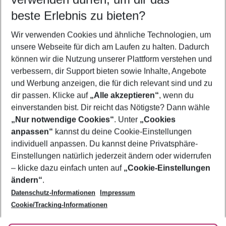
08.08.26
–
06.08.27
5-8 Nächte
beste Erlebnis zu bieten?
Wer wird verreisen
Wir verwenden Cookies und ähnliche Technologien, um
2 Erwachsene
Keine Kinder
unsere Webseite für dich am Laufen zu halten. Dadurch
können wir die Nutzung unserer Plattform verstehen und
Mehr Filter anzeigen
verbessern, dir Support bieten sowie Inhalte, Angebote
und Werbung anzeigen, die für dich relevant sind und zu
dir passen. Klicke auf
„Alle akzeptieren“
, wenn du
einverstanden bist. Dir reicht das Nötigste? Dann wähle
„Nur notwendige Cookies“
. Unter
„Cookies
anpassen“
kannst du deine Cookie-Einstellungen
Footer
Footer navigation
individuell anpassen. Du kannst deine Privatsphäre-
Über uns
Einstellungen natürlich jederzeit ändern oder widerrufen
AGB
– klicke dazu einfach unten auf
„Cookie-Einstellungen
Service & Hilfe
Bestpreisgarantie
ändern“
.
Datenschutz-Informationen
Impressum
Agenturbetreuung
Cookie-Einstellungen ändern
Folge uns
Barrierefreies Reisen
Cookie/Tracking-Informationen
Cookie-Richtlinie
Check-in
Datenschutz