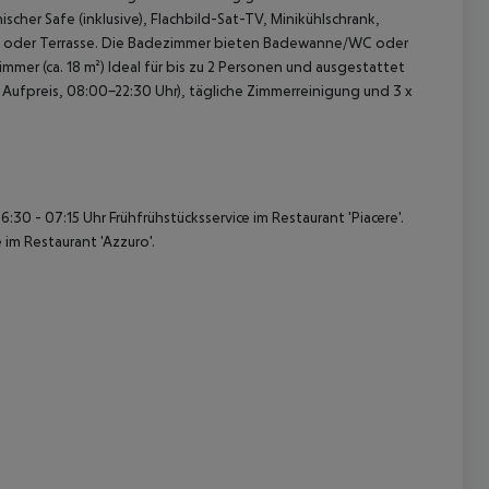
scher Safe (inklusive), Flachbild-Sat-TV, Minikühlschrank,
on oder Terrasse. Die Badezimmer bieten Badewanne/WC oder
mer (ca. 18 m²)
Ideal für bis zu 2 Personen und ausgestattet
 Aufpreis, 08:00-22:30 Uhr), tägliche Zimmerreinigung und 3 x
6:30 - 07:15 Uhr Frühfrühstücksservice im Restaurant 'Piacere'.
im Restaurant 'Azzuro'.
 akzeptieren