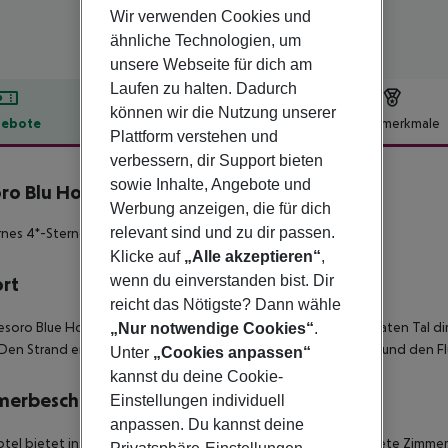
Wir verwenden Cookies und
ähnliche Technologien, um
unsere Webseite für dich am
Laufen zu halten. Dadurch
können wir die Nutzung unserer
ebote
Hotelbeschreibung
Hotelmerkmale
Plattform verstehen und
lbeschreibung
verbessern, dir Support bieten
sowie Inhalte, Angebote und
ro Blu Hotel & Spa
Werbung anzeigen, die für dich
5
relevant sind und zu dir passen.
es 4*-Sterne 'Adults-Only' Hotel in Strandnähe!
Klicke auf
„Alle akzeptieren“
,
wenn du einverstanden bist. Dir
ort
reicht das Nötigste? Dann wähle
esoro Blue Hotel & Spa' liegt oberhalb vom Meer in einem privaten Tal 
„Nur notwendige Cookies“
.
 Den Strand erreichen man über die Küstenstrasse in etwa 35 m und den F
Unter
„Cookies anpassen“
kannst du deine Cookie-
merbeschreibung
Einstellungen individuell
anpassen. Du kannst deine
tel bietet insgesamt 93 modern und komfortabel eingerichtete Zimmer.