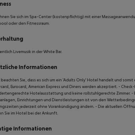
ness
nen Sie sich im Spa-Center (kostenpflichtig) mit einer Massageanwend
ool oder den Fitnessraum.
rhaltung
ntlich Livemusik in der White Bar.
tzliche Informationen
e beachten Sie, dass es sich um ein 'Adults Only' Hotel handelt und somi
card, Eurocard, American Express und Diners werden akzeptiert.
- Check-
ertengerechte Hotelausstattung und keine rollstuhlgerechte Zimmer.
- 
nlagen, Einrichtungen und Dienstleistungen ist von den Wetterbedingu
ngszeiten jederzeit ohne Vorankündigung ändern.
- Die aktuellen Öffn
en Sie im Hotel bei der Ankunft.
tige Informationen