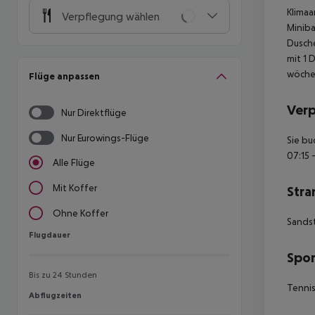
Klimaa
Verpflegung wählen
Miniba
Dusche
mit 1 
wöche
Flüge anpassen
Ver
Nur Direktflüge
Nur Eurowings-Flüge
Sie bu
07:15 
Alle Flüge
Mit Koffer
Stra
Ohne Koffer
Sands
Flugdauer
Flugdauer
Spor
Bis zu 24 Stunden
Tennis
Abflugzeiten
Abflugzeiten