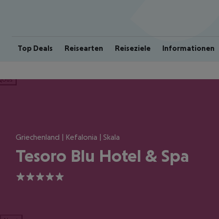
Top Deals
Reisearten
Reiseziele
Informationen
ious
Griechenland | Kefalonia | Skala
Tesoro Blu Hotel & Spa
5