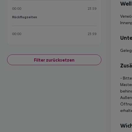
Well
00:00
23:59
Verwöh
Rückflugzeiten
Rückflugzeiten
Innenp
00:00
23:59
Unte
Gelege
Filter zurücksetzen
Zusä
- Bitt
Master
behind
Außena
Öffnu
erhalt
Wich