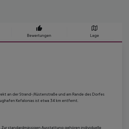
Bewertungen
Lage
direkt an der Strand-/Küstenstraße und am Rande des Dorfes
lughafen Kefalonias ist etwa 34 km entfernt.
 Zur standardmässigen Ausstattung gehören individuelle