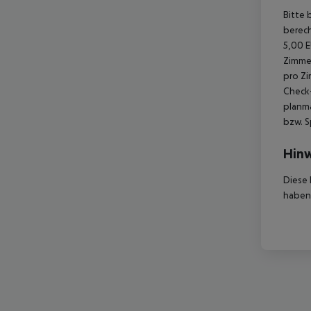
Bitte 
berech
5,00 E
Zimmer
pro Zi
Check-
planmä
bzw. S
Hinw
Diese 
haben,