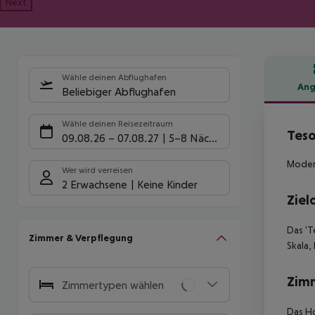
Next
Wähle deinen Abflughafen
Ang
Beliebiger Abflughafen
Hote
Wähle deinen Reisezeitraum
Teso
09.08.26
–
07.08.27
5-8 Nächte
Modern
Wer wird verreisen
2 Erwachsene
Keine Kinder
Ziel
Das 'T
Zimmer & Verpflegung
Skala,
Zim
Zimmertypen wählen
Das Ho