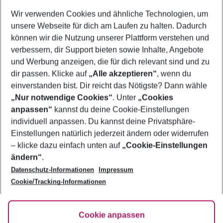
Wer wird verreisen
Wir verwenden Cookies und ähnliche Technologien, um
2 Erwachsene
Keine Kinder
unsere Webseite für dich am Laufen zu halten. Dadurch
können wir die Nutzung unserer Plattform verstehen und
Mehr Filter anzeigen
verbessern, dir Support bieten sowie Inhalte, Angebote
und Werbung anzeigen, die für dich relevant sind und zu
dir passen. Klicke auf
„Alle akzeptieren“
, wenn du
einverstanden bist. Dir reicht das Nötigste? Dann wähle
„Nur notwendige Cookies“
. Unter
„Cookies
anpassen“
kannst du deine Cookie-Einstellungen
Footer
Footer navigation
individuell anpassen. Du kannst deine Privatsphäre-
Über uns
Einstellungen natürlich jederzeit ändern oder widerrufen
AGB
– klicke dazu einfach unten auf
„Cookie-Einstellungen
Service & Hilfe
Bestpreisgarantie
ändern“
.
Datenschutz-Informationen
Impressum
Agenturbetreuung
Cookie-Einstellungen ändern
Folge uns
Barrierefreies Reisen
Cookie/Tracking-Informationen
Cookie-Richtlinie
Check-in
Datenschutz
FAQ
Fakten
Cookie anpassen
HanseMerkur Reiseversicherung
Flexibel buchen