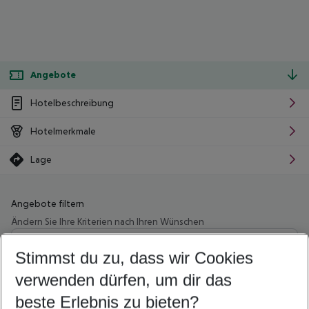
Angebote
Hotelbeschreibung
Hotelmerkmale
Lage
Angebote filtern
Ändern Sie Ihre Kriterien nach Ihren Wünschen
Wähle deinen Abflughafen
Beliebiger Abflughafen
Stimmst du zu, dass wir Cookies
verwenden dürfen, um dir das
Wähle deinen Reisezeitraum
10.08.26
–
08.08.27
5-8 Nächte
beste Erlebnis zu bieten?